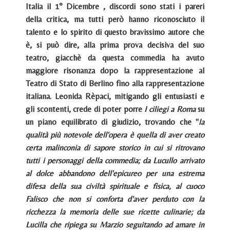
Italia il 1° Dicembre , discordi sono stati i pareri
della critica, ma tutti però hanno riconosciuto il
talento e lo spirito di questo bravissimo autore che
è, si può dire, alla prima prova decisiva del suo
teatro, giacchè da questa commedia ha avuto
maggiore risonanza dopo la rappresentazione al
Teatro di Stato di Berlino fino alla rappresentazione
italiana. Leonida Rèpaci, mitigando gli entusiasti e
gli scontenti, crede di poter porre
I ciliegi a Roma
su
un piano equilibrato di giudizio, trovando che "
la
qualità più notevole dell'opera è quella di aver creato
certa malinconia di sapore storico in cui si ritrovano
tutti i personaggi della commedia; da Lucullo arrivato
al dolce abbandono dell'epicureo per una estrema
difesa della sua civiltà spirituale e fisica, al cuoco
Falisco che non si conforta d'aver perduto con la
ricchezza la memoria delle sue ricette culinarie; da
Lucilla che ripiega su Marzio seguitando ad amare in