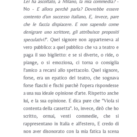
Lei ha ascoltato, a Milano, la mia commedia?
-
No -
E allora perchè parla? Dovrebbe essere
contento d'un successo italiano, E, invece, pare
che le faccia dispiacere. E non sapendo come
denigrare uno scrittore, gli attribuisce propositi
speculativi!
". Quel signore non apparteneva al
vero pubblico: a quel pubblico che va a teatro e
paga il suo biglietto: e se si diverte, o ride, o
piange, o si emoziona, ci torna o consiglia
l'amico a recarsi allo spettacolo. Quel signore,
forse, era un epatico del teatro, che sognava
forse fiaschi e fischi purchè l'opera rispondesse
a una sua ideale opinione d'arte. Rispetto anche
lui, e la sua opinione. E dica pure che "Viola si
contenta della cassetta". Io, invece, dirò che ho
scritto, ormai, venti commedie, che si
rappresentano in ltalia e all'estero, E credo di
non aver disonorato con la mia fatica la scena