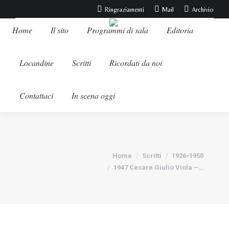
Ringraziamenti
Mail
Archivio
Home
Il sito
Programmi di sala
Editoria
Locandine
Scritti
Ricordati da noi
Contattaci
In scena oggi
Tu sei qui:
Home
Scritti
1926-1950
1947 Cesare Giulio Viola –…