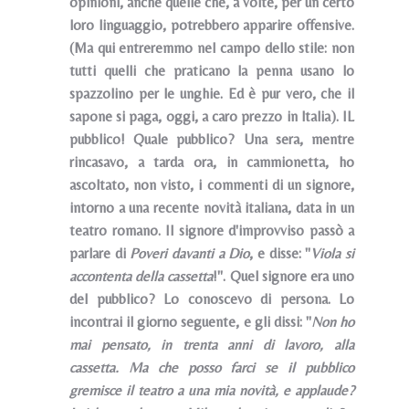
opinioni, anche quelle che, a volte, per un certo
loro linguaggio, potrebbero apparire offensive.
(Ma qui entreremmo nel campo dello stile: non
tutti quelli che praticano la penna usano lo
spazzolino per le unghie. Ed è pur vero, che il
sapone si paga, oggi, a caro prezzo in ltalia). IL
pubblico! Quale pubblico? Una sera, mentre
rincasavo, a tarda ora, in cammionetta, ho
ascoltato, non visto, i commenti di un signore,
intorno a una recente novità italiana, data in un
teatro romano. Il signore d'improvviso passò a
parlare di
Poveri davanti a Dio
, e disse: "
Viola si
accontenta della cassetta
!". Quel signore era uno
del pubblico? Lo conoscevo di persona. Lo
incontrai il giorno seguente, e gli dissi: "
Non ho
mai pensato, in trenta anni di lavoro, alla
cassetta. Ma che posso farci se il pubblico
gremisce il teatro a una mia novità, e applaude?