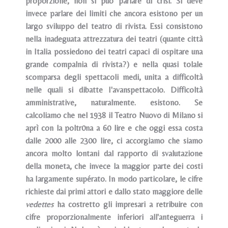
proporzione, non si può parlare di crisi. Si deve
invece parlare dei limiti che ancora esistono per un
largo sviluppo del teatro di rivista. Essi consistono
nella inadeguata attrezzatura dei teatri (quante città
in Italia possiedono dei teatri capaci di ospitare una
grande compalnia di rivista?) e nella quasi tolale
scomparsa degli spettacoli medi, unita a difficoltà
nelle quali si dibatte I'avanspettacolo. Difficoltà
amministrative, naturalmente. esistono. Se
calcoliamo che nel 1938 il Teatro Nuovo di Milano si
aprì con la poltr0na a 60 lire e che oggi essa costa
dalle 2000 alle 2300 lire, ci accorgiamo che siamo
ancora molto lontani dal rapporto di svalutazione
della moneta, che invece la maggior parte dei costi
ha Iargamente supérato. In modo particolare, le cifre
richieste dai primi attori e dallo stato maggiore delle
vedettes
ha costretto gli impresari a retribuire con
cifre proporzionalmente inferiori all'anteguerra i