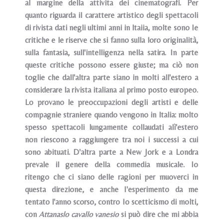
al margine della attivita dei cinematografi. Per
quanto riguarda il carattere artistico degli spettacoli
di rivista dati negli ultimi anni in ltaiia, molte sono Ie
critiche e le riserve che si fanno sulla loro originalità,
sulla fantasia, sull'intelligenza nella satira. In parte
queste critiche possono essere giuste; ma ciò non
toglie che dall'altra parte siano in molti all'estero a
considerare la rivista italiana al primo posto europeo.
Lo provano le preoccupazioni degli artisti e delle
compagnie straniere quando vengono in ltalia: molto
spesso spettacoli lungamente collaudati alì'estero
non riescono a raggiungere tra noi i successi a cui
sono abituati. D'altra parte a New Jork e a Londra
prevale il genere della commedia musicale. Io
ritengo che ci siano delle ragioni per muoverci in
questa direzione, e anche I'esperimento da me
tentato l'anno scorso, contro Io scetticismo di molti,
con
Attanaslo cavallo vanesio
si può dire che mi abbia