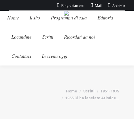
Ringraziamenti
Mail
Archivio
Home
Il sito
Programmi di sala
Editoria
Locandine
Scritti
Ricordati da noi
Contattaci
In scena oggi
Tu sei qui:
Home
Scritti
1951-1975
1955 Ci ha lasciato Aristide…