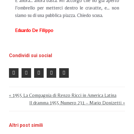
E allora... allora basta. Mi accorgo che ho già aperto
I'ombrello per metterci dentro le cravatte, e... non
siamo su di una pubblica piazza. Chiedo scusa.
Eduardo De Filippo
Condividi sui social
« 1955 La Compagnia di Renzo Ricci in America Latina
Il dramma 1955 Numero 231 – Mario Donizetti »
Altri post simili