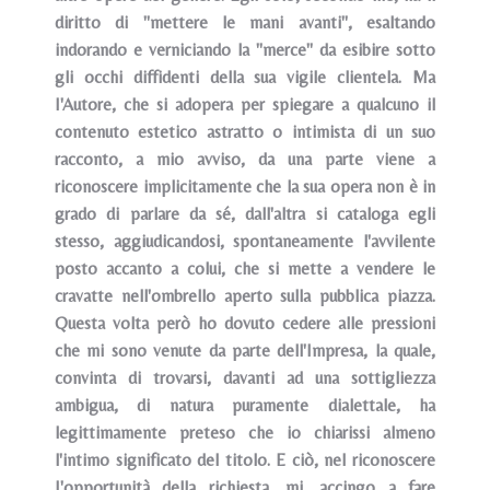
diritto di "mettere le mani avanti", esaltando
indorando e verniciando la "merce" da esibire sotto
gli occhi diffidenti della sua vigile clientela. Ma
I'Autore, che si adopera per spiegare a qualcuno il
contenuto estetico astratto o intimista di un suo
racconto, a mio avviso, da una parte viene a
riconoscere implicitamente che la sua opera non è in
grado di parlare da sé, dall'altra si cataloga egli
stesso, aggiudicandosi, spontaneamente l'avvilente
posto accanto a colui, che si mette a vendere le
cravatte nell'ombrello aperto sulla pubblica piazza.
Questa volta però ho dovuto cedere alle pressioni
che mi sono venute da parte dell'Impresa, la quale,
convinta di trovarsi, davanti ad una sottigliezza
ambigua, di natura puramente dialettale, ha
legittimamente preteso che io chiarissi almeno
l'intimo significato del titolo. E ciò, nel riconoscere
I'opportunità della richiesta, mi, accingo a fare