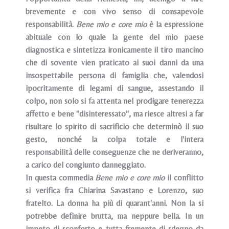
brevemente e con vivo senso di consapevole
responsabilità.
Bene mio e core mio
è la espressione
abituale con lo quale la gente del mio paese
diagnostica e sintetizza ironicamente il tiro mancino
che di sovente vien praticato ai suoi danni da una
insospettabile persona di famiglia che, valendosi
ipocritamente di legami di sangue, assestando il
colpo, non solo si fa attenta nel prodigare tenerezza
affetto e bene "disinteressato", ma riesce altresi a far
risultare lo spirito di sacrificio che determinò il suo
gesto, nonché la colpa totale e l'intera
responsabilità delle conseguenze che ne deriveranno,
a carico del congiunto danneggiato.
In questa commedia
Bene mio e core mio
il conflitto
si verifica fra Chiarina Savastano e Lorenzo, suo
fratelto. La donna ha più di quarant'anni. Non la si
potrebbe definire brutta, ma neppure bella. In un
impeto di sconforto e tutta fremente di sdegno da