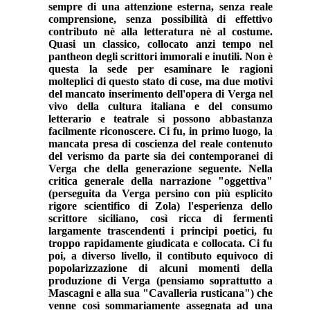
sempre di una attenzione esterna, senza reale
comprensione, senza possibilità di effettivo
contributo nè alla letteratura nè al costume.
Quasi un classico, collocato anzi tempo nel
pantheon degli scrittori immorali e inutili. Non è
questa la sede per esaminare le ragioni
molteplici di questo stato di cose, ma due motivi
del mancato inserimento dell'opera di Verga nel
vivo della cultura italiana e del consumo
letterario e teatrale si possono abbastanza
facilmente riconoscere. Ci fu, in primo luogo, la
mancata presa di coscienza del reale contenuto
del verismo da parte sia dei contemporanei di
Verga che della generazione seguente. Nella
critica generale della narrazione "oggettiva"
(perseguita da Verga persino con più esplicito
rigore scientifico di Zola) l'esperienza dello
scrittore siciliano, così ricca di fermenti
largamente trascendenti i principi poetici, fu
troppo rapidamente giudicata e collocata. Ci fu
poi, a diverso livello, il contibuto equivoco di
popolarizzazione di alcuni momenti della
produzione di Verga (pensiamo soprattutto a
Mascagni e alla sua "Cavalleria rusticana") che
venne così sommariamente assegnata ad una