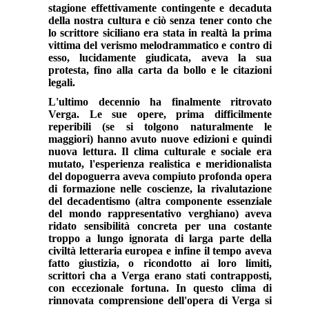
stagione effettivamente contingente e decaduta
della nostra cultura e ciò senza tener conto che
lo scrittore siciliano era stata in realtà la prima
vittima del verismo melodrammatico e contro di
esso, lucidamente giudicata, aveva la sua
protesta, fino alla carta da bollo e le citazioni
legali.
L'ultimo decennio ha finalmente ritrovato
Verga. Le sue opere, prima difficilmente
reperibili (se si tolgono naturalmente le
maggiori) hanno avuto nuove edizioni e quindi
nuova lettura. Il clima culturale e sociale era
mutato, l'esperienza realistica e meridionalista
del dopoguerra aveva compiuto profonda opera
di formazione nelle coscienze, la rivalutazione
del decadentismo (altra componente essenziale
del mondo rappresentativo verghiano) aveva
ridato sensibilità concreta per una costante
troppo a lungo ignorata di larga parte della
civiltà letteraria europea e infine il tempo aveva
fatto giustizia, o ricondotto ai loro limiti,
scrittori cha a Verga erano stati contrapposti,
con eccezionale fortuna. In questo clima di
rinnovata comprensione dell'opera di Verga si