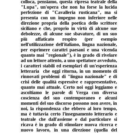
colloca, pensiamo, questa ripresa teatrale della
"Lupa", un'opera che non ha forse la lucida
perfezione di "Cavalleria rusticana", ma si
presenta con un impegno non inferiore nelle
direzione propria della poetica dello scrittore
siciliano e che, proprio in virtù di alcune sue
debolezze, di alcune sue sbavature, di un suo
più affaticato respiro (per esempio
nell'utilizzazione dell'italiano, lingua nazionale,
per esprimere carattri paesani e una vicenda
quanto mai "regionale"), è in grado di rivelare
ad un lettore attento, a uno spettatore avveduto,
i caratteri stabili ed esemplari di un'esperienza
letteraria che oggi ritorna, in un momento di
rinnovati problemi di "lingua nazionale" e di
crisi delle qualità espressive e rappresentative,
quanto mai attuale. Certo noi oggi leggiamo e
ascoltiamo le parole di Verga con diversa
coscienza del suo contemporaneo e alcuni
momenti del suo discorso possono non avere, in
noi, la rispondenza che ebbero al loro tempo,
ma è tuttavia certo l'insegnamento letterario e
teatrale che dall'assieme e dal particolare si
ricava è in grado di stimolare nuova ricerca e
nuovo lavoro, in una direzione (quella del