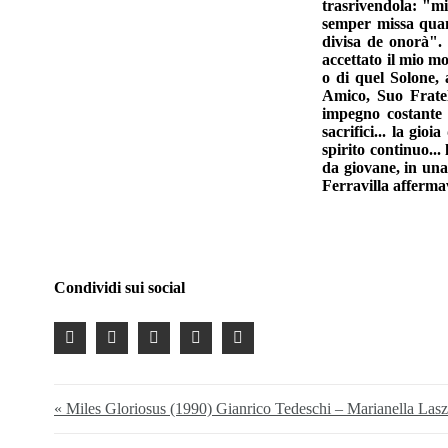
trasrivendola: "mi
semper missa quand
divisa de onorà". 
accettato il mio mo
o di quel Solone, 
Amico, Suo Fratel
impegno costante a
sacrifici... la gioi
spirito continuo...
da giovane, in una 
Ferravilla afferma
PIER
Condividi sui social
« Miles Gloriosus (1990) Gianrico Tedeschi – Marianella Lasz