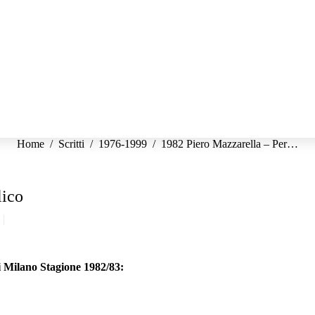
Tu sei qui:
Home
Scritti
1976-1999
1982 Piero Mazzarella – Per…
lico
i Milano Stagione 1982/83: