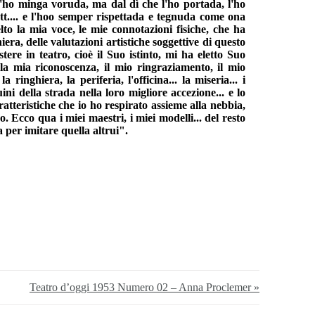
 l'ho minga voruda, ma dal dì che l'ho portada, l'ho
ett.... e l'hoo semper rispettada e tegnuda come ona
lto la mia voce, le mie connotazioni fisiche, che ha
ra, delle valutazioni artistiche soggettive di questo
ere in teatro, cioè il Suo istinto, mi ha eletto Suo
 mia riconoscenza, il mio ringraziamento, il mio
inghiera, la periferia, l'officina... la miseria... i
nuini della strada nella loro migliore accezione... e lo
aratteristiche che io ho respirato assieme alla nebbia,
. Ecco qua i miei maestri, i miei modelli... del resto
 per imitare quella altrui".
Teatro d’oggi 1953 Numero 02 – Anna Proclemer »