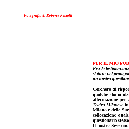
Fotografia di Roberto Restelli
PER IL MIO PUBB
Fra le testimonianz
statura del protago
un nostro questiona
Cercherò di rispon
qualche domanda,
affermazione per c
Teatro Milanese
in
Milano e delle Sue
collocazione quale
questionario stess
Il nostro Severin