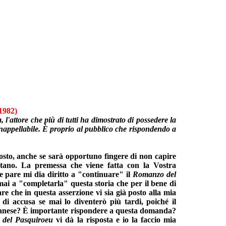
1982)
l'attore che più di tutti ha dimostrato di possedere la
inappellabile. È proprio al pubblico che rispondendo a
osto, anche se sarà opportuno fìngere di non capire
tano. La premessa che viene fatta con la Vostra
e pare mi dia diritto a "continuare" il
Romanzo del
 mai a "completarla" questa storia che per il bene di
re che in questa asserzione vi sia già posto alla mia
 di accusa se mai lo diventerò più tardi, poiché il
Milanese? È importante rispondere a questa domanda?
 del Pasquiroeu
vi dà la risposta e io la faccio mia