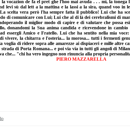
 la vocazion de fa el pret ghe l'hoo mai avuda . . . mì, la tonega
 levi sù dal lett a la mattina e la lassi a la sira, quand voo in l
La scelta vera però l'ha sempre fatta il pubblico! Lui che ha sce
do di comunicare con Lui; Lui che al di là dei cerebralismi di manie
adoperando il miglior modo di capire e di valutare che possa esist
lo, donandomi la Sua anima candida e ricevendone in cambio la
d essergli Amico e Fratello. Lui che ha sentito nella mia voce: la r
a di vivere, la chitarra e l'osteria... la morosa... tutti i fermenti ge
 la voglia di ridere sopra alle amarezze ai dispiaceri e mille altre c
strada di Porta Romana... e poi via via in tutti gli angoli di Milano
va che... "chi ha vero ingegno non rinuncia alla propria personalita
O MAZZARELLA
lo