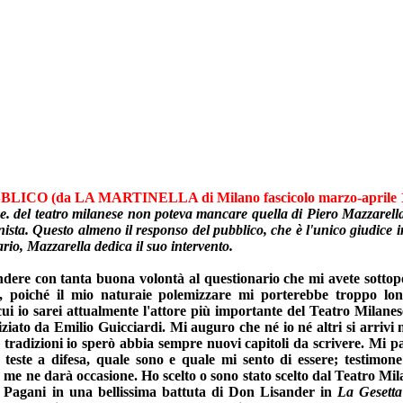
LICO (da LA MARTINELLA di Milano fascicolo marzo-aprile 
e. del teatro milanese non poteva mancare quella di Piero Mazzarella, 
nista. Questo almeno il responso del pubblico, che è l'unico giudice 
rio, Mazzarella dedica il suo intervento.
dere con tanta buona volontà al questionario che mi avete sottop
 poiché il mio naturaie polemizzare mi porterebbe troppo lon
ui io sarei attualmente l'attore più importante del Teatro Milanes
iziato da Emilio Guicciardi. Mi auguro che né io né altri si arrivi
 tradizioni io sperò abbia sempre nuovi capitoli da scrivere. Mi pa
 teste a difesa, quale sono e quale mi sento di essere; testimone
o me ne darà occasione. Ho scelto o sono stato scelto dal Teatro 
o Pagani in una bellissima battuta di Don Lisander in
La Gesetta