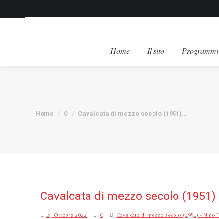
Home
Il sito
Programmi 
Tu sei qui:
Home
C
Cavalcata di mezzo secolo (1951)…
Cavalcata di mezzo secolo (1951) 
24 Ottobre 2022
C
Cavalcata di mezzo secolo (1951) - Nino 