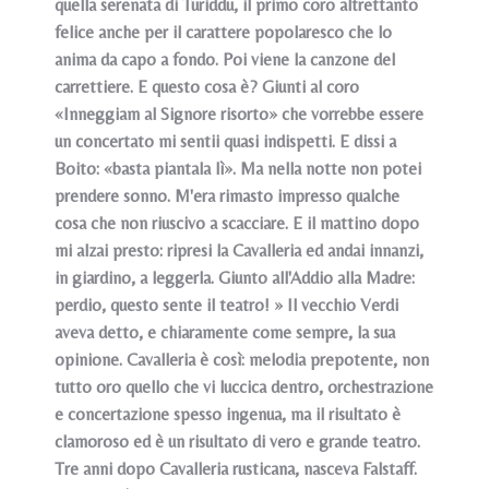
quella serenata di Turiddu, il primo coro altrettanto
felice anche per il carattere popolaresco che lo
anima da capo a fondo. Poi viene la canzone del
carrettiere. E questo cosa è? Giunti al coro
«Inneggiam al Signore risorto» che vorrebbe essere
un concertato mi sentii quasi indispetti. E dissi a
Boito: «basta piantala lì». Ma nella notte non potei
prendere sonno. M'era rimasto impresso qualche
cosa che non riuscivo a scacciare. E il mattino dopo
mi alzai presto: ripresi la Cavalleria ed andai innanzi,
in giardino, a leggerla. Giunto all'Addio alla Madre:
perdio, questo sente il teatro! » Il vecchio Verdi
aveva detto, e chiaramente come sempre, la sua
opinione. Cavalleria è così: melodia prepotente, non
tutto oro quello che vi luccica dentro, orchestrazione
e concertazione spesso ingenua, ma il risultato è
clamoroso ed è un risultato di vero e grande teatro.
Tre anni dopo Cavalleria rusticana, nasceva Falstaff.