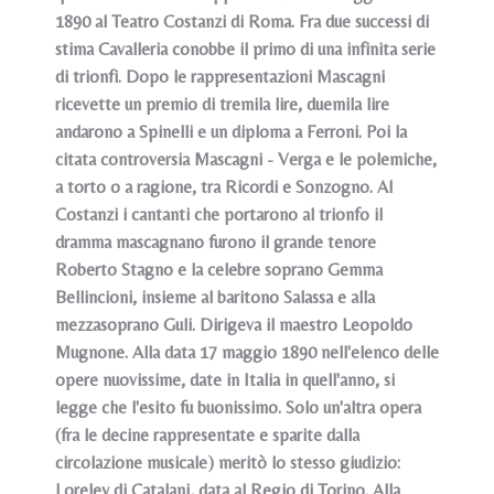
1890 al Teatro Costanzi di Roma. Fra due successi di
stima Cavalleria conobbe il primo di una infinita serie
di trionfi. Dopo le rappresentazioni Mascagni
ricevette un premio di tremila lire, duemila lire
andarono a Spinelli e un diploma a Ferroni. Poi la
citata controversia Mascagni - Verga e le polemiche,
a torto o a ragione, tra Ricordi e Sonzogno. Al
Costanzi i cantanti che portarono al trionfo il
dramma mascagnano furono il grande tenore
Roberto Stagno e la celebre soprano Gemma
Bellincioni, insieme al baritono Salassa e alla
mezzasoprano Guli. Dirigeva il maestro Leopoldo
Mugnone. Alla data 17 maggio 1890 nell'elenco delle
opere nuovissime, date in Italia in quell'anno, si
legge che l'esito fu buonissimo. Solo un'altra opera
(fra le decine rappresentate e sparite dalla
circolazione musicale) meritò lo stesso giudizio:
Loreley di Catalani, data al Regio di Torino. Alla