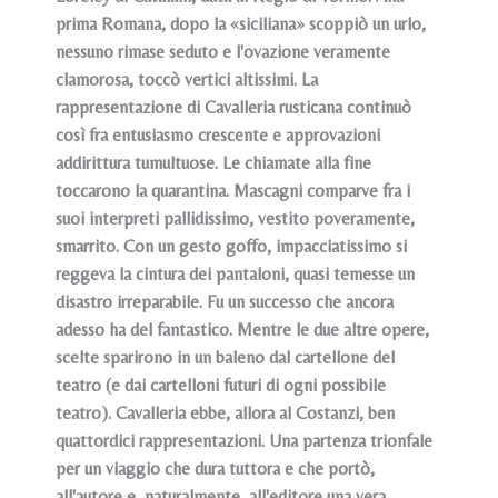
prima Romana, dopo la «siciliana» scoppiò un urlo,
nessuno rimase seduto e l'ovazione veramente
clamorosa, toccò vertici altissimi. La
rappresentazione di Cavalleria rusticana continuò
così fra entusiasmo crescente e approvazioni
addirittura tumultuose. Le chiamate alla fine
toccarono la quarantina. Mascagni comparve fra i
suoi interpreti pallidissimo, vestito poveramente,
smarrito. Con un gesto goffo, impacciatissimo si
reggeva la cintura dei pantaloni, quasi temesse un
disastro irreparabile. Fu un successo che ancora
adesso ha del fantastico. Mentre le due altre opere,
scelte sparirono in un baleno dal cartellone del
teatro (e dai cartelloni futuri di ogni possibile
teatro). Cavalleria ebbe, allora al Costanzi, ben
quattordici rappresentazioni. Una partenza trionfale
per un viaggio che dura tuttora e che portò,
all'autore e, naturalmente, all'editore una vera