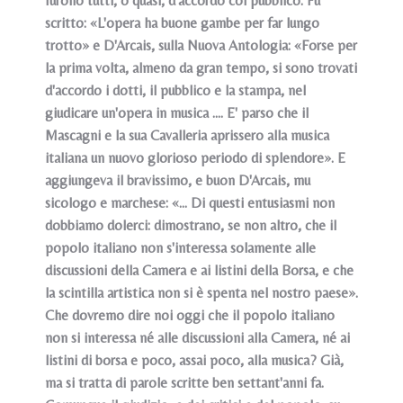
furono tutti, o quasi, d'accordo col pubblico. Fu
scritto: «L'opera ha buone gambe per far lungo
trotto» e D'Arcais, sulla Nuova Antologia: «Forse per
la prima volta, almeno da gran tempo, si sono trovati
d'accordo i dotti, il pubblico e la stampa, nel
giudicare un'opera in musica .... E' parso che il
Mascagni e la sua Cavalleria aprissero alla musica
italiana un nuovo glorioso periodo di splendore». E
aggiungeva il bravissimo, e buon D'Arcais, mu
sicologo e marchese: «... Di questi entusiasmi non
dobbiamo dolerci: dimostrano, se non altro, che il
popolo italiano non s'interessa solamente alle
discussioni della Camera e ai listini della Borsa, e che
la scintilla artistica non si è spenta nel nostro paese».
Che dovremo dire noi oggi che il popolo italiano
non si interessa né alle discussioni alla Camera, né ai
listini di borsa e poco, assai poco, alla musica? Già,
ma si tratta di parole scritte ben settant'anni fa.