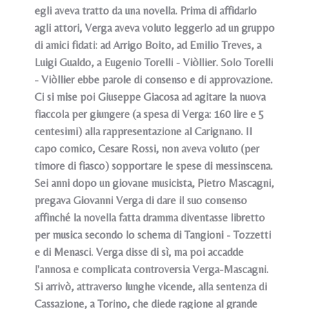
egli aveva tratto da una novella. Prima di affidarlo
agli attori, Verga aveva voluto leggerlo ad un gruppo
di amici fidati: ad Arrigo Boito, ad Emilio Treves, a
Luigi Gualdo, a Eugenio Torelli - Viòllier. Solo Torelli
- Viòllier ebbe parole di consenso e di approvazione.
Ci si mise poi Giuseppe Giacosa ad agitare la nuova
fiaccola per giungere (a spesa di Verga: 160 lire e 5
centesimi) alla rappresentazione al Car
ignano. Il
capo comico, Cesare Rossi, non aveva voluto (per
timore di fiasco) sopportare le spese di messinscena.
Sei anni dopo un giovane musicista, Pietro Mascagni,
pregava Giovanni Verga di dare il suo consenso
affinché la novella fatta dramma diventasse libretto
per musica secondo lo schema di Tangioni - Tozzetti
e di Menasci. Verga disse di sì, ma poi accadde
l'annosa e complicata controversia Verga-Mascagni.
Si arrivò, attraverso lunghe vicende, alla sentenza di
Cassazione, a Torino, che diede ragione al grande