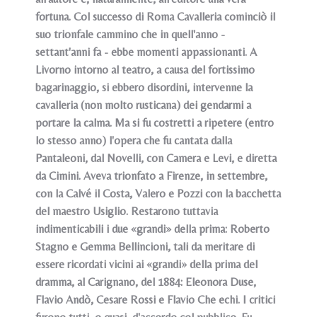
fortuna. Col successo di Roma Cavalleria cominciò il
suo trionfale cammino che in quell'anno -
settant'anni fa - ebbe momenti appassionanti. A
Livorno intorno al teatro, a causa del fortissimo
bagarinaggio, si ebbero disordini, intervenne la
cavalleria (non molto rusticana) dei gendarmi a
portare la calma. Ma si fu costretti a ripetere (entro
lo stesso anno) l'opera che fu cantata dalla
Pantaleoni, dal Novelli, con Camera e Levi, e diretta
da Cimini. Aveva trionfato a Firenze, in settembre,
con la Calvé il Costa, Valero e Pozzi con la bacchetta
del maestro Usiglio. Restarono tuttavia
indimenticabili i due «grandi» della prima: Roberto
Stagno e Gemma Bellincioni, tali da meritare di
essere ricordati vicini ai «grandi» della prima del
dramma, al Carignano, del 1884: Eleonora Duse,
Flavio Andò, Cesare Rossi e Flavio Che echi. I critici