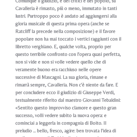
Comunque il giudizio, e dei critici e del popolo, su
Cavalleria è rimasto, più o meno, immutato in tanti
lustri. Purtroppo poco è andato ad aggiungersi alla
gloria musicale di questa prima opera (anche se
Ratcliff la precede nella composizione) e il favore
popolare non ha mai toccato i vertici raggiunti con il
libretto verghiano. E, qualche volta, proprio per
questo terribile confronto con l'opera quasi perfetta,
non si vide e non si volle vedere quello che di
veramente buono era racchiuso nelle opere
successive di Mascagni. La sua gloria, rimane e
rimarrà sempre, Cavalleria. Non c'è niente da fare. E
per concludere ecco il giudizio di Giuseppe Verdi,
testualmente riferito dal maestro Giovanni Tebaldini:
«Sentito questo improvviso clamore e questo gran
successo, volli vedere subito la nuova opera: e
cominciai a leggerla in compagnia di Boito. Il
preludio ... bello, fresco, agire: ben trovata l'idea di