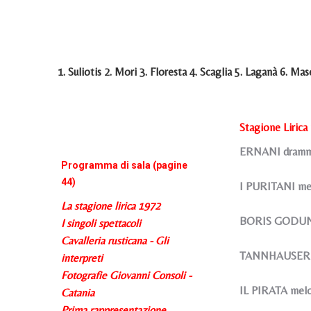
1. Suliotis 2. Mori 3. Floresta 4. Scaglia 5. Laganà 6. Mase
Stagione Lirica
ERNANI dramma 
Programma di sala (pagine
44)
I PURITANI mel
La stagione lirica 1972
BORIS GODUNOV
I singoli spettacoli
Cavalleria rusticana - Gli
TANNHAUSER gr
interpreti
Fotografie Giovanni Consoli -
IL PIRATA melo
Catania
Prima rappresentazione