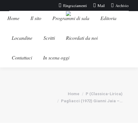
Ringraziamenti
Mail
Archivio
Home
Il sito
Programmi di sala
Editoria
Locandine
Scritti
Ricordati da noi
Contattaci
In scena oggi
Tu sei qui:
Home
P (Classica-Lirica)
Pagliacci (1972) Gianni Jaia –…