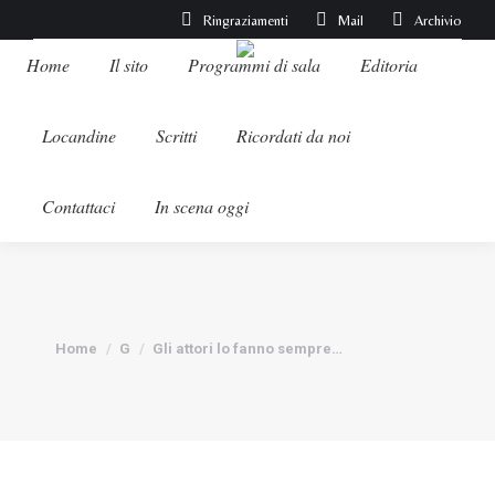
Ringraziamenti
Mail
Archivio
Home
Il sito
Programmi di sala
Editoria
Locandine
Scritti
Ricordati da noi
Contattaci
In scena oggi
Tu sei qui:
Home
G
Gli attori lo fanno sempre…