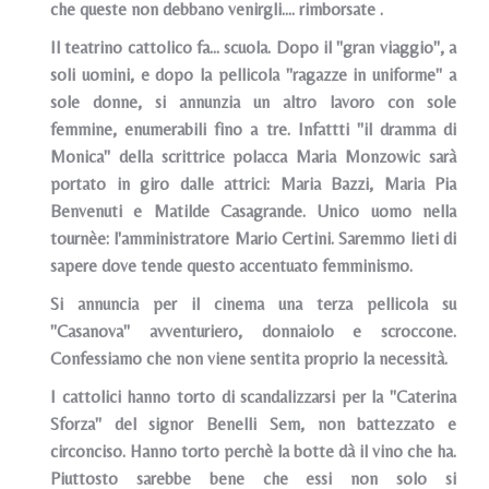
che queste non debbano venirgli.... rimborsate .
Il teatrino cattolico fa... scuola. Dopo il "gran viaggio", a
soli uomini, e dopo la pellicola "ragazze in uniforme" a
sole donne, si annunzia un altro lavoro con sole
femmine, enumerabili fino a tre. Infattti "il dramma di
Monica" della scrittrice polacca Maria Monzowic sarà
portato in giro dalle attrici: Maria Bazzi, Maria Pia
Benvenuti e Matilde Casagrande. Unico uomo nella
tournèe: l'amministratore Mario Certini. Saremmo lieti di
sapere dove tende questo accentuato femminismo.
Si annuncia per il cinema una terza pellicola su
"Casanova" avventuriero, donnaiolo e scroccone.
Confessiamo che non viene sentita proprio la necessità.
I cattolici hanno torto di scandalizzarsi per la "Caterina
Sforza" del signor Benelli Sem, non battezzato e
circonciso. Hanno torto perchè la botte dà il vino che ha.
Piuttosto sarebbe bene che essi non solo si