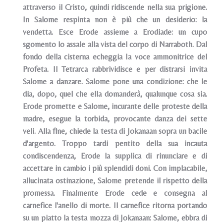
attraverso il Cristo, quindi ridiscende nella sua prigione.
In Salome respinta non è più che un desiderio: la
vendetta. Esce Erode assieme a Erodiade: un cupo
sgomento lo assale alla vista del corpo di Narraboth. Dal
fondo della cisterna echeggia Ia voce ammonitrice del
Profeta. Il Tetrarca rabbrividisce e per distrarsi invita
Salome a danzare. Salome pone una condizione: che le
dia, dopo, quel che ella domanderà, qualunque cosa sia.
Erode promette e Salome, incurante delle proteste della
madre, esegue la torbida, provocante danza dei sette
veli. Alla flne, chiede la testa di Jokanaan sopra un bacile
d'argento. Troppo tardi pentito della sua incauta
condiscendenza, Erode la supplica di rinunciare e di
accettare in cambio i più splendidi doni. Con implacabile,
allucinata ostinazione, Salome pretende il rispetto della
promessa. Finalmente Erode cede e consegna al
carnefice l'anello di morte. Il carnefice ritorna portando
su un piatto la testa mozza di Jokanaan: Salome, ebbra di