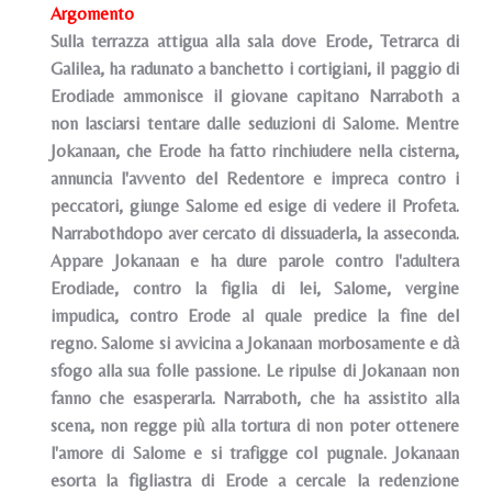
Argomento
Sulla terrazza attigua alla sala dove Erode, Tetrarca di
Galilea, ha radunato a banchetto i cortigiani, il paggio di
Erodiade ammonisce il giovane capitano Narraboth a
non lasciarsi tentare dalle seduzioni di Salome. Mentre
Jokanaan, che Erode ha fatto rinchiudere nella cisterna,
annuncia l'avvento del Redentore e impreca contro i
peccatori, giunge Salome ed esige di vedere il Profeta.
Narrabothdopo aver cercato di dissuaderla, la asseconda.
Appare Jokanaan e ha dure parole contro l'adultera
Erodiade, contro la figlia di lei, Salome, vergine
impudica, contro Erode aI quale predice la fine del
regno. Salome si avvicina a Jokanaan morbosamente e dà
sfogo alla sua folle passione. Le ripulse di Jokanaan non
fanno che esasperarla. Narraboth, che ha assistito alla
scena, non regge più alla tortura di non poter ottenere
l'amore di Salome e si trafigge col pugnale. Jokanaan
esorta la figliastra di Erode a cercale la redenzione