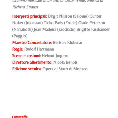
Dramma musicale in un atto di Oscar Wilde. Musica di
Richard Strauss
Interpreti principali:
Birgit Nilsson (Salome) Gunter
Noker (Jokanaan) Ticho Parly (Erode) Glade Peterson
(Narraboth) Jean Madeira (Erodiade) Brigitte Fassbander
(Paggio)
Maestro Concertatore:
Berislav Klobucar
Regia:
Rudolf Hartmann
Scene e costumi:
Helmut Jurgens
Direttore allestimento:
Nicola Benois
Edizione scenica:
Opera di Stato di Monaco
Fotografie