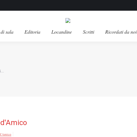
di sala
Editoria
Locandine
Scritti
Ricordati da noi
i…
o d'Amico
 d'Amico