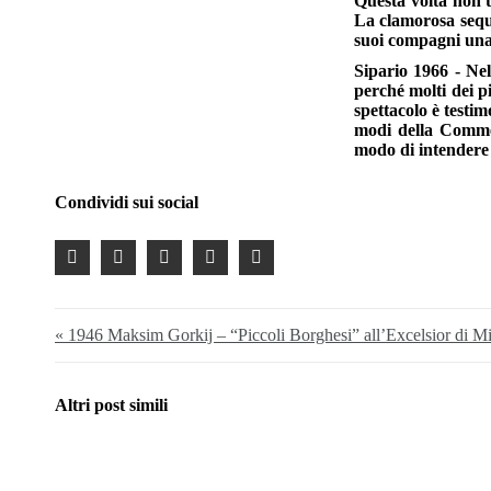
Questa volta non t
La clamorosa sequen
suoi compagni una
Sipario 1966
- Nel
perché molti dei pi
spettacolo è testi
modi della Commedi
modo di intendere i
Condividi sui social
« 1946 Maksim Gorkij – “Piccoli Borghesi” all’Excelsior di M
Altri post simili