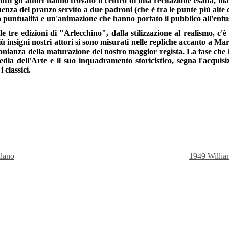
utti gli attori hanno trovato il centro di una recitazione esatta, 
za del pranzo servito a due padroni (che è tra le punte più alte del
 puntualità e un'animazione che hanno portato il pubblico all'e
le tre edizioni di "Arlecchino", dalla stilizzazione al realismo, c'
ù insigni nostri attori si sono misurati nelle repliche accanto a Mar
monianza della maturazione del nostro maggior regista. La fase che i
a dell'Arte e il suo inquadramento storicistico, segna l'acquisiz
 classici.
ilano
1949 Willia