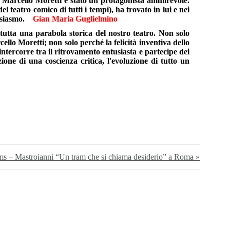
ma Marcello Moretti è stato un protagonista ammirevole.
 teatro comico di tutti i tempi), ha trovato in lui e nei
ntusiasmo.
Gian Maria Guglielmino
è tutta una parabola storica del nostro teatro. Non solo
cello Moretti; non solo perché la felicità inventiva dello
ntercorre tra il ritrovamento entusiasta e partecipe dei
ione di una coscienza critica, l'evoluzione di tutto un
ms – Mastroianni “Un tram che si chiama desiderio” a Roma »