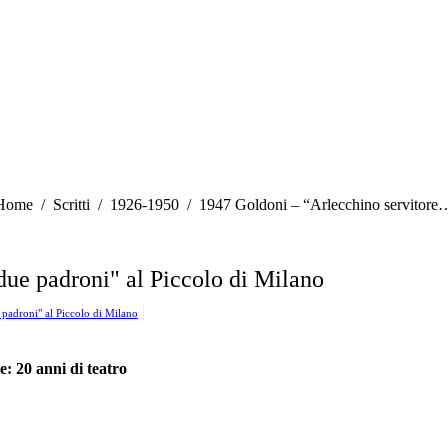
u sei qui:
Home
Scritti
1926-1950
1947 Goldoni – “Arlecchino servitore
due padroni" al Piccolo di Milano
 padroni" al Piccolo di Milano
 20 anni di teatro