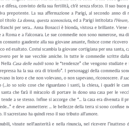
 e difesa, convinto della sua fertilità, ch'è senza sforzo. Il suo buo
itiva prepotente. La sua affermazione a Parigi, al secondo anno di
ol titolo
La donna, questa sconosciuta
, ed a Parigi intitolata
I'Heure,
franchi per sera... Anna Bonacci è bionda, vistosa e brillante. Viene
ve a Roma e a Falconara. Le sue commedie non sono numerose, ma di 
n consunto gaudente alla sua giovane amante, finisce come ricovero d
co ed esaltato. Costui scambia la giovane cortigiana per una santa, c
covero per le sue vecchie amiche. In tutte le commedie scritte dall
. Nella
Casa delle nubili
sono le “tendenze” che vengono studiate e me
epressa ha la sua ora di trionfo”. I personaggi della commedia son
vano in loro e che non volevano, o non sapevano, riconoscere.
Il sa
 (...io so solo cose che riguardano i santi, la chiesa, i quadri le c
santa che farà il miracolo di portare in dono una casa per le vecchi
 tende a se stesso. Infine si accorge che “... la casa era divenuta il
 fede…” e deve ammettere: ... le bellezze della terra si sono confuse 
o. Il sacrestano ha quindi reso il suo tributo all'amore.
ubili, vissute nell'austerità e nella rinuncia, nel ricevere l’inatteso