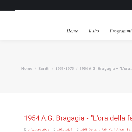
Home
Il sito
Programmi 
Tu sei qui:
Home
Scritti
1951-1975
1954 A.G. Bragagia – “L’ora
1954 A.G. Bragagia - "L'ora della 
7 Agosto 2022
1951-1975
1963 De Lullo-Falk-Valli-Albani: I 