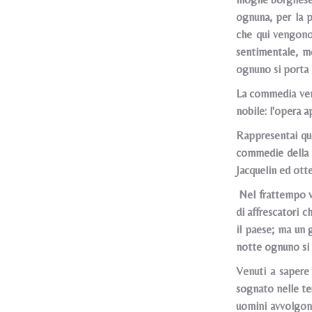
ognuna, per la p
che qui vengono 
sentimentale, m
ognuno si porta i
La commedia venn
nobile: l'opera 
Rappresentai que
commedie della 
Jacquelin ed ott
Nel frattempo v
di affrescatori c
il paese; ma un g
notte ognuno si 
Venuti a sapere 
sognato nelle ter
uomini avvolgono