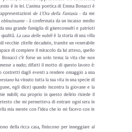
n genio è in lei. L'anima poetica di Emma Bonacci è
 rappresentazioni
de L'Ora della Fantasia
- da me
 eblouissante
- à confermata da un incasso medio
 da una grande famiglia di giureconsulti e patrioti
qualità.
La casa delle nubili
è la storia di una villa
i vecchie zitelle decadute, tramite un venerabile
apace di compiere il miracolo da lui atteso, quello
a Bonacci c'è forse un solo tema: la vita che non
sse a nudo; difatti il motto di questo lavoro è:
o costretti dagli eventi a rendere omaggio a una
crestano
ha vissuto tutta la sua vita in una specie di
ampane, egli dice) quando incontra la giovane e la
e nubili; ma proprio in questo delirio risiede il
 pretesto che mi permetteva di entrare ogni sera in
nella mia mente con l’idea che io mi facevo con le
 dono della ricca casa, finiscono per inneggiare al