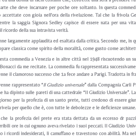
arte che deve incarnare per poche ore soltanto. In questa commedia
accettate con gioia nell'ora della rivelazione. Tal che la frivola 
entre la saggia Signora Sedley capisce di essere nata per una vit
l ricordo della sua intravista verità.
e largamente applaudita ed esaltata dalla critica. Secondo me, in qu
appare classica come spirito della moralità, come gusto come architett
sta commedia a Venezia e in altre città nel 1948 riscuotendo un su
Bonacci da me recitate. La commedia fu rappresentata successivam
enne il clamoroso successo che 1a fece andare a Parigi. Tradotta in fr
enne rappresentato “
Il Giudizio universale
” dalla Compagnia Carli P
he ha dipinto sulle pareti di una cattedrale “Il Giudizio Universale”. 
iorno per la profezia di un santo prete, tutti credono di essere giunti
rivela per quello che è, con tutte le debolezze e le deficienze umane.
che la profezia del prete era stata dettata da un eccesso dr pazzia
ribili ore in cui ognuno aveva rivelato i suoi peccati. Il Giudizio Univ
 i ricordi indesiderati, li camuffano e travestono con abilità. Ma nel