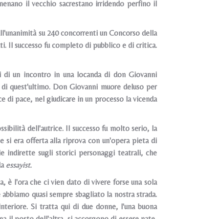
enano il vecchio sacrestano irridendo perfino il
ll'unanimità su 240 concorrenti un Concorso della
i. Il successo fu completo di pubblico e di critica.
i di un incontro in una locanda di don Giovanni
fo di quest'ultimo. Don Giovanni muore deluso per
e di pace, nel giudicare in un processo la vicenda
lità dell'autrice. Il successo fu molto serio, la
si era offerta alla riprova con un'opera pieta di
 indirette sugli storici personaggi teatrali, che
da
essayist.
, è l'ora che ci vien dato di vivere forse una sola
he abbiamo quasi sempre sbagliato la nostra strada.
 interiore. Si tratta qui di due donne, l'una buona
a il posto dell'altra, si accorgono di essere nate,