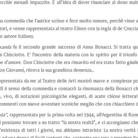
cchie menadi impazzite. E all’idea di dover rinunciare al dono malm
ma commedia che l'autrice scrisse e fece molto rumore, perché vinse a
ori, e venne rappresentata al teatro Eliseo con la regìa di de Crucciat
 autore italiano.
ocanda
fu il secondo grande successo di Anna Bonacci. Si tratta qu
Chisciotte. E' l'incontro della materia con lo spirito per il trion
ne d’amore. Don Chisciotte che era rinsavito ed era stato fatto giudic
on Giovanni, ritrova la sua grandiosa demenza…
resentata da me al Teatro delle Arti mostrò nuove e complesse possibi
dì ii senso della commedia e consacrò la rinomanza della Bonacci che 
 vivo, di notazioni psicologiche eleganti, di acute chiose letterarie
 commenti con nuove avventure sceniche meglio che con chiacchiere 
sia”
, rappresentata per la prima volta nel 1944, all'Argentina di Roma
ui possiamo trovare a un tratto “la nostra realtà”, e ci accorgiamo c
l'esistenza di tutti i giorni, ma abbiamo intravisto 1a nostra verità
d una donna di facili costumi che, costrette una sera a prendere l'un