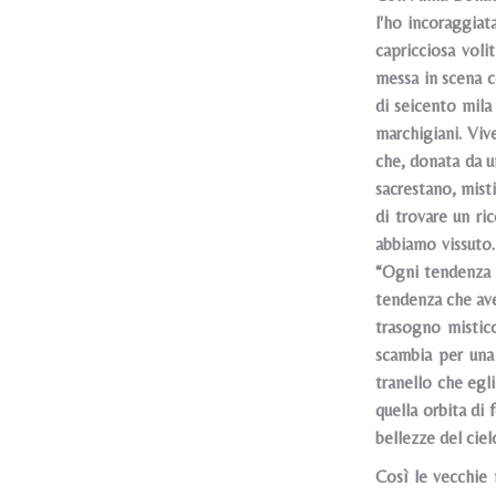
l'ho incoraggiata
capricciosa vol
messa in scena c
di seicento mila 
marchigiani. Vi
che, donata da u
sacrestano, misti
di trovare un ri
abbiamo vissuto
“Ogni tendenza r
tendenza che ave
trasogno mistico
scambia per una 
tranello che egli
quella orbita di
bellezze del ciel
Così le vecchie n