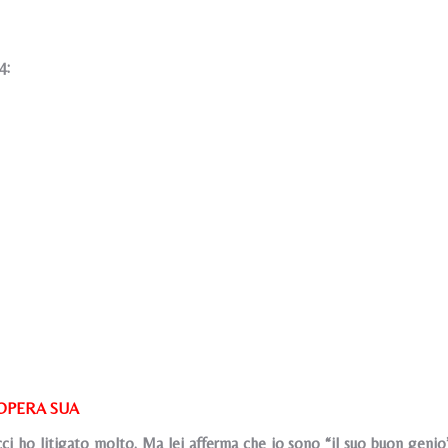
4:
’OPERA SUA
i ho litigato molto. Ma lei afferma che io sono “il suo buon geni