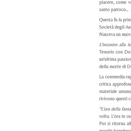
piacere, come ve
santo parroco...
Questa fu la pri
Società degli Aut
Nasceva un nuovo
L'incontro alla l
Tenorio con Don 
un'ultima passio
della morte di D
La commedia rapp
critica approfon
materiale umano,
rivivono questi
“L'ora della fanta
volta. L'ora in c
Poi si ritorna al
moglie borghese e