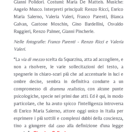
Gianni Polidori. Costumi: Maria De Matteis. Musiche:
Angelo Musco. Interpreti principali: Renzo Ricci, Enrico
Maria Salerno, Valeria Valeri, Franco Parenti, Bianca
Galvan, Gastone Moschin, Gino Bardellini, Osvaldo
Ruggieri, Renzo Palmer, Gianni Pincherle.
Nelle fotografie: Franco Parenti - Renzo Ricci e Valeria
Valeri.
“La
via di mezzo
scelta da Squarzina, atta ad accogliere, e
non a risolvere, le varie sollecitazioni del testo, a
spegnerle in chiaro-scuri più che ad accentuarle in luci e
ombre decise, sembra in definitiva condurre a un
compromesso di
dramma realistico
, con alcune punte
psicologiche, specie nei primi due atti. Ed è qui, in modo
particolare, che ha avuto spicco l'intelligenza introversa
di Enrico Maria Salerno, attore oggi unico in Italia per
esprimere i più sottili e complessi dubbi della coscienza,
tino a giungere dal
caso
alla definizione d'una legge