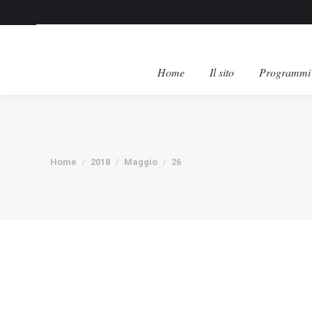
Home
Il sito
Programmi 
Tu sei qui:
Home
2018
Maggio
26