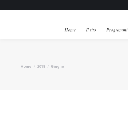
Home
Il sito
Programmi 
Tu sei qui:
Home
2018
Giugno