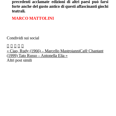
precedenti acclamate edizioni di altri paesi può farsi
forte anche del gusto antico di questi affascinanti giochi
teatrali.
MARCO MATTOLINI
Condividi sui social
« Ciao, Rudy (1966) – Marcello Mastroianni
Cafè Chantant
(1999) Tato Russo – Antonella Elia »
Altri post simili