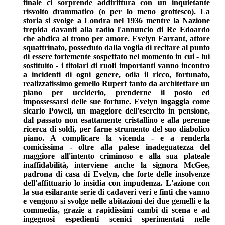
finale ci sorprende addirittura con un inquietante
risvolto drammatico (o per lo meno grottesco). La
storia si svolge a Londra nel 1936 mentre la Nazione
trepida davanti alla radio l'annuncio di Re Edoardo
che abdica al trono per amore. Evelyn Farrant, attore
squattrinato, posseduto dalla voglia di recitare al punto
di essere fortemente sospettato nel momento in cui - lui
sostituito - i titolari di ruoli importanti vanno incontro
a incidenti di ogni genere, odia il ricco, fortunato,
realizzatissimo gemello Rupert tanto da architettare un
piano per ucciderlo, prenderne il posto ed
impossessarsi delle sue fortune. Evelyn ingaggia come
sicario Powell, un maggiore dell'esercito in pensione,
dal passato non esattamente cristallino e alla perenne
ricerca di soldi, per farne strumento del suo diabolico
piano. A complicare la vicenda - e a renderla
comicissima - oltre alla palese inadeguatezza del
maggiore all'intento criminoso e alla sua plateale
inaffidabilità, interviene anche la signora McGee,
padrona di casa di Evelyn, che forte delle insolvenze
dell'affittuario lo insidia con impudenza. L'azione con
la sua esilarante serie di cadaveri veri e finti che vanno
e vengono si svolge nelle abitazioni dei due gemelli e la
commedia, grazie a rapidissimi cambi di scena e ad
ingegnosi espedienti scenici sperimentati nelle