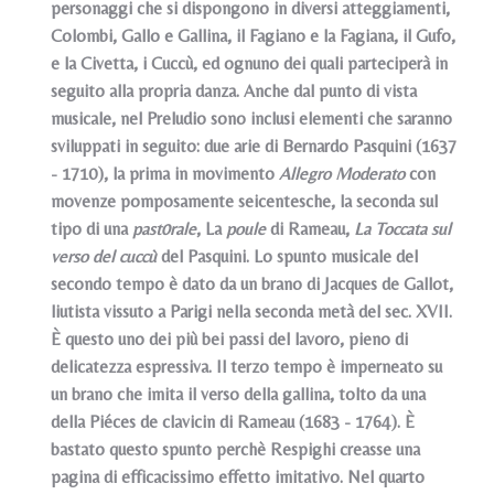
personaggi che si dispongono in diversi atteggiamenti,
Colombi, Gallo e Gallina, il Fagiano e la Fagiana, il Gufo,
e la Civetta, i Cuccù, ed ognuno dei quali parteciperà in
seguito alla propria danza. Anche dal punto di vista
musicale, nel Preludio sono inclusi elementi che saranno
sviluppati in seguito: due arie di Bernardo Pasquini (1637
- 1710), la prima in movimento
Allegro Moderato
con
movenze pomposamente seicentesche, la seconda sul
tipo di una
past0rale
, La
poule
di Rameau,
La Toccata sul
verso del cuccù
del Pasquini. Lo spunto musicale del
secondo tempo è dato da un brano di Jacques de Gallot,
liutista vissuto a Parigi nella seconda metà del sec. XVII.
È questo uno dei più bei passi del lavoro, pieno di
delicatezza espressiva. Il terzo tempo è imperneato su
un brano che imita il verso della gallina, tolto da una
della Piéces de clavicin di Rameau (1683 - 1764). È
bastato questo spunto perchè Respighi creasse una
pagina di efficacissimo effetto imitativo. Nel quarto