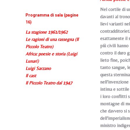
Nel cortile di u
Programma di sala (pagine
davanti al trono
16)
lievi varianti n
contradditoriet
La stagione 1961/1962
esattamente il 
Le ragioni di una rassegna (Il
più civili hanno
Piccolo Teatro)
contro il duro 
Africa: poesie e storia (Luigi
lieto fine, poic
Lunari)
tanto sangue, l
Luigi Sarzano
questa sterminat
Il cast
nell'invenzione 
Il Piccolo Teatro dal 1947
intima e sottile
i loro conflitti
montagne di mor
che davvero si s
dell'imperialism
ministro indigen