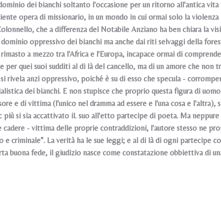
dominio dei bianchi soltanto l'occasione per un ritorno all'antica vita
ziente opera di missionario, in un mondo in cui ormai solo la violenz
l Colonnello, che a differenza del Notabile Anziano ha ben chiara la vis
l dominio oppressivo dei bianchi ma anche dai riti selvaggi della foresta
è rimasto a mezzo tra l'Africa e l'Europa, incapace ormai di comprende
 per quei suoi sudditi al di là del cancello, ma di un amore che non tro
si rivela anzi oppressivo, poiché è su di esso che specula - corrompend
alistica dei bianchi. E non stupisce che proprio questa figura di uomo
ore e di vittima (l'unico nel dramma ad essere e l'una cosa e l'altra),
c più si sia accattivato il. suo all'etto partecipe di poeta. Ma neppu
 cadere - vittima delle proprie contraddizioni, l'autore stesso ne pr
 e criminale”. La verità ha le sue leggi; e al di là di ogni partecipe 
rta buona fede, il giudizio nasce come constatazione obbiettiva di una