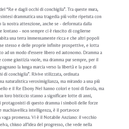
del “Re e dagli occhi di conchiglia”. Tra queste mura,
a sintesi drammatica una tragedia più volte ripetuta con
to la nostra attenzione, anche se - deformata dalla
e lontano - non sempre ci è riuscito di coglierne
 abita una terra immensamente ricca e che altri popoli
se stesso e delle proprie infinite prospettive, e lotta
ritto ad un modo d'essere libero ed autonomo. Dramma a
pre come giustizia vuole, ma dramma pur sempre, per il
gnano la lunga marcia verso la libertà e la pace di
 di conchiglia”. Rivive stilizzata, ordinata
na naturalistica verosimiglianza, ma mirando a una più
nnello e il Re Ebony Nel hanno colori e toni di favola, ma
un loro bisticcio stanno a significare lotte di anni,
i protagonisti di questo dramma i simboli delle forze
 e machiavellica intelligenza, è il portavoce
a vaga promessa. Vi è il Notabile Anziano: il vecchio
selva, chiuso all'idea del progresso, che vede nella