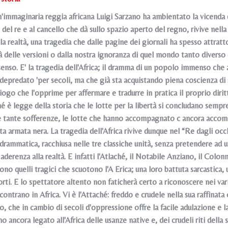
n'immaginaria reggia africana Luigi Sarzano ha ambientato la vicenda 
 del re e al cancello che dà sullo spazio aperto del regno, rivive nell
ella realtà, una tragedia che dalle pagine dei giornali ha spesso attrat
à delle versioni o dalla nostra ignoranza di quel mondo tanto diverso 
senso. E' la tragedia dell'Africa; il dramma di un popolo immenso che
 depredato 'per secoli, ma che già sta acquistando piena coscienza di 
giogo che l'opprime per affermare e tradurre in pratica il proprio di
hé è legge della storia che le lotte per la libertà si concludano sem
e tante sofferenze, le lotte che hanno accompagnato c ancora accompa
a armata nera. La tragedia dell'Africa rivive dunque nel “Re dagli occhi
drammatica, racchiusa nelle tre classiche unità, senza pretendere ad u
 aderenza alla realtà. E infatti l'Atlaché, il Notabile Anziano, il Colo
 sono quelli tragici che scuotono l'A Erica; una loro battuta sarcastica, 
ti. E lo spettatore altento non faticherà certo a riconoscere nei var
contrano in Africa. Vi è l'Attaché: freddo e crudele nella sua raffinata
o, che in cambio di secoli d'oppressione offre la facile adulazione e l
o ancora legato all'Africa delle usanze native e, dei crudeli riti della 