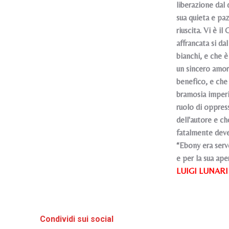
liberazione dal 
sua quieta e pa
riuscita. Vi è i
affrancata si da
bianchi, e che 
un sincero amore
benefico, e che 
bramosia imperi
ruolo di oppress
dell'autore e ch
fatalmente deve
“Ebony era servo
e per la sua ape
LUIGI LUNARI
Condividi sui social