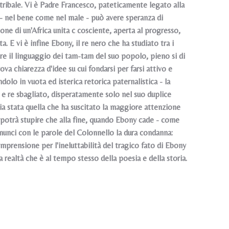
 tribale. Vi è Padre Francesco, pateticamente legato alla
a - nel bene come nel male - può avere speranza di
ione di un'Africa unita c cosciente, aperta al progresso,
. E vi è infine Ebony, il re nero che ha studiato tra i
re il linguaggio dei tam-tam del suo popolo, pieno si di
va chiarezza d'idee su cui fondarsi per farsi attivo e
olo in vuota ed isterica retorica paternalistica - la
 e re sbagliato, disperatamente solo nel suo duplice
 sia stata quella che ha suscitato la maggiore attenzione
re potrà stupire che alla fine, quando Ebony cade - come
onunci con le parole del Colonnello la dura condanna:
comprensione per l'ineluttabilità del tragico fato di Ebony
 realtà che è al tempo stesso della poesia e della storia.