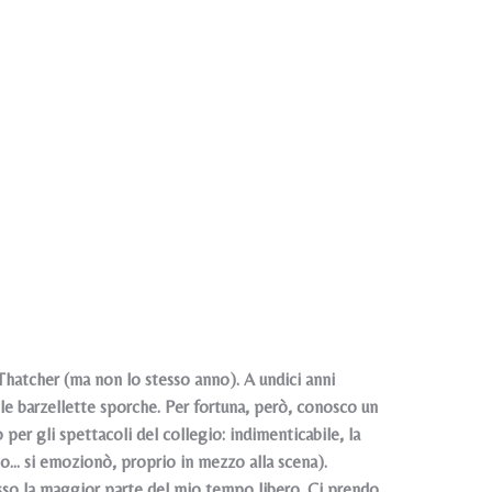
Thatcher (ma non lo stesso anno). A undici anni
le barzellette sporche. Per fortuna, però, conosco un
per gli spettacoli del collegio: indimenticabile, la
o... si emozionò, proprio in mezzo alla scena).
sso la maggior parte del mio tempo libero. Ci prendo