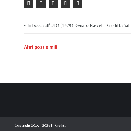
« In bocca all’UFO (1979) Renato Rascel – Giuditta Salt
Altri post simili
Copyright 2015 - 2026 | -
Credits