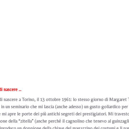
i nascere ...
i nascere a Torino, il 13 ottobre 1961: lo stesso giorno di Margaret 
in un seminario che mi lascia (anche adesso) un gusto goliardico per 
i apre le porte dei più antichi segreti dei prestigiatori. Mi travesto 
one della “zitella” (anche perché il cagnolino che tenevo al guinzagli
produco un doppione della chiave del magazzino dei costumi e li pa