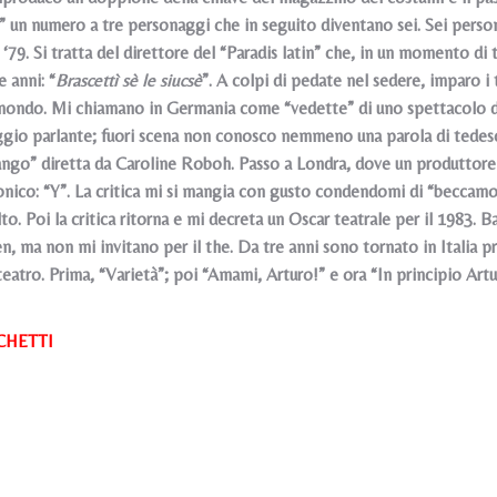
un numero a tre personaggi che in seguito diventano sei. Sei personag
 ‘79. Si tratta del direttore del “Paradis latin” che, in un momento di 
 anni: “
Brascettì sè le siucsè
”. A colpi di pedate nel sedere, imparo i 
mondo. Mi chiamano in Germania come “vedette” di uno spettacolo di g
ggio parlante; fuori scena non conosco nemmeno una parola di tedesco
ngo” diretta da Caroline Roboh. Passo a Londra, dove un produttore 
onico: “Y”. La critica mi si mangia con gusto condendomi di “beccamo
lto. Poi la critica ritorna e mi decreta un Oscar teatrale per il 1983
n, ma non mi invitano per il the. Da tre anni sono tornato in Italia 
teatro. Prima, “Varietà”; poi “Amami, Arturo!” e ora “In principio Artu
CHETTI