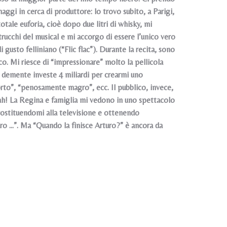
gi in cerca di produttore: lo trovo subito, a Parigi,
totale euforia, cioè dopo due litri di whisky, mi
trucchi del musical e mi accorgo di essere l’unico vero
usto felliniano (“Flic flac”). Durante la recita, sono
. Mi riesce di “impressionare” molto la pellicola
demente investe 4 miliardi per crearmi uno
rto”, “penosamente magro”, ecc. Il pubblico, invece,
. Bah! La Regina e famiglia mi vedono in uno spettacolo
prostituendomi alla televisione e ottenendo
ro ...”. Ma “Quando la finisce Arturo?” è ancora da