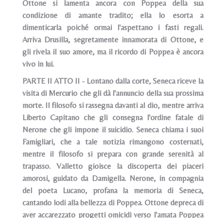
Ottone si lamenta ancora con Poppea della sua
condizione di amante tradito; ella lo esorta a
dimenticarla poiché ormai l'aspettano i fasti regali.
Arriva Drusilla, segretamente innamorata di Ottone, e
gli rivela il suo amore, ma il ricordo di Poppea è ancora
vivo in lui.
PARTE II ATTO II - Lontano dalla corte, Seneca riceve la
visita di Mercurio che gli dà l'annuncio della sua prossima
morte. Il filosofo si rassegna davanti al dio, mentre arriva
Liberto Capitano che gli consegna l'ordine fatale di
Nerone che gli impone il suicidio. Seneca chiama i suoi
Famigliari, che a tale notizia rimangono costernati,
mentre il filosofo si prepara con grande serenità al
trapasso. Valletto gioisce la discoperta dei piaceri
amorosi, guidato da Damigella. Nerone, in compagnia
del poeta Lucano, profana la memoria di Seneca,
cantando lodi alla bellezza di Poppea. Ottone depreca di
aver accarezzato progetti omicidi verso l'amata Poppea