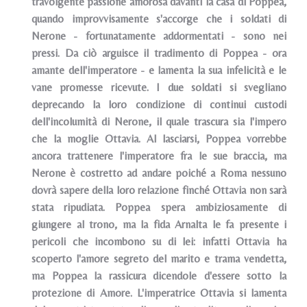
travolgente passione amorosa davanti la casa di Poppea,
quando improvvisamente s'accorge che i soldati di
Nerone - fortunatamente addormentati - sono nei
pressi. Da ciò arguisce il tradimento di Poppea - ora
amante dell'imperatore - e lamenta la sua infelicità e le
vane promesse ricevute. I due soldati si svegliano
deprecando la loro condizione di continui custodi
dell'incolumità di Nerone, il quale trascura sia l'impero
che la moglie Ottavia. Al lasciarsi, Poppea vorrebbe
ancora trattenere l'imperatore fra le sue braccia, ma
Nerone è costretto ad andare poiché a Roma nessuno
dovrà sapere della loro relazione finché Ottavia non sarà
stata ripudiata. Poppea spera ambiziosamente di
giungere al trono, ma la fida Arnalta le fa presente i
pericoli che incombono su di lei: infatti Ottavia ha
scoperto l'amore segreto del marito e trama vendetta,
ma Poppea la rassicura dicendole d'essere sotto la
protezione di Amore. L'imperatrice Ottavia si lamenta