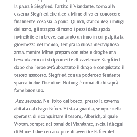
la paura è Siegfried. Partito il Viandante, torna alla
caverna Siegfried che dice a Mime di voler conoscere
finalmente cosa sia la paura. Quindi, stanco degli indugi
del nano, gli strappa di mano i pezzi della spada
invincibile e in breve, cantando un inno in cui palpita la
giovinezza del mondo, tempra la nuova meravigliosa
arma, mentre Mime prepara con erbe e droghe una
bevanda con cui si ripromette di avvelenare Siegfried
dopo che l'eroe avrà abbattuto il drago e conquistato il
tesoro nascosto. Siegfried con un poderoso fendente
spacca in due l'incudine: Notung è ormai di chi saprà
farne buon uso.
Atto secondo
. Nel folto del bosco, presso la caverna
abitata dal drago Fafner. Vi sta a guardia, sempre nella
speranza di riconquistare il tesoro, Alberich, al quale
Wotan, sempre nei panni del Viandante, svela i disegni
di Mime. I due cercano pure di avvertire Fafner del