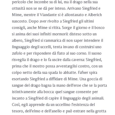
pericolo che incombe su di lui, ma il drago nella sua
ottusità non se ne dà per inteso. Arrivano Siegfried e
Mime, mentre il Viandante si è allontanato e Alberich
nascosto. Dopo aver rivolto a Siegfried gli ultimi
consigli, anche Mime si ritira. Sorge il giorno e il bosco
si anima dei suoi infiniti mormorii: disteso sotto un
albero, Siegfried si rammarica di non saper intendere il
linguaggio degli uccelli, tenta invano di costruirsi uno
zufolo e per rispondere dà fiato al suo corno. Il suono
risveglia il drago e lo fa uscire dalla caverna: Siegfried,
prima che il mostro possa avventarglisi contro, con un
colpo netto della sua spada lo abbatte. Fafner spira
esortando Siegfried a diffidare di Mime. Una goccia di
sangue del drago bagna la mano dell'eroe che se la porta
istintivamente alla bocca: quel sangue consente per
incanto a Siegfried di capire il linguaggio degli animali.
Così, egli apprende da un uccellino l'esistenza del
tesoro, dell'elmo e dell'anello e può entrare nella grotta