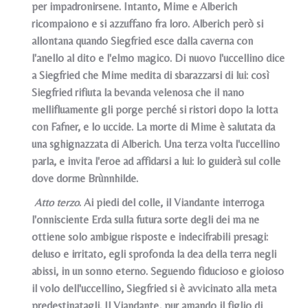
per impadronirsene. Intanto, Mime e Alberich
ricompaiono e si azzuffano fra loro. Alberich però si
allontana quando Siegfried esce dalla caverna con
l'anello al dito e l'elmo magico. Di nuovo l'uccellino dice
a Siegfried che Mime medita di sbarazzarsi di lui: così
Siegfried rifiuta la bevanda velenosa che il nano
mellifluamente gli porge perché si ristori dopo la lotta
con Fafner, e lo uccide. La morte di Mime è salutata da
una sghignazzata di Alberich. Una terza volta l'uccellino
parla, e invita l'eroe ad affidarsi a lui: lo guiderà sul colle
dove dorme Brùnnhilde.
Atto terzo
. Ai piedi del colle, il Viandante interroga
l'onnisciente Erda sulla futura sorte degli dei ma ne
ottiene solo ambigue risposte e indecifrabili presagi:
deluso e irritato, egli sprofonda la dea della terra negli
abissi, in un sonno eterno. Seguendo fiducioso e gioioso
il volo dell'uccellino, Siegfried si è avvicinato alla meta
predestinatagli. Il Viandante, pur amando il figlio di