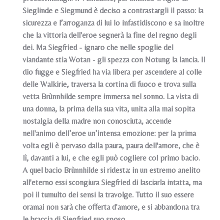
Sieglinde e Siegmund è deciso a contrastargli il passo: la
sicurezza e l’arroganza di lui lo infastidiscono e sa inoltre
che la vittoria dell'eroe segnerà la fine del regno degli
dei. Ma Siegfried - ignaro che nelle spoglie del
viandante stia Wotan - gli spezza con Notung la lancia. Il
dio fugge e Siegfried ha via libera per ascendere al colle
delle Walkirie, traversa la cortina di fuoco e trova sulla
vetta Brùnnhilde sempre immersa nel sonno. La vista di
una donna, la prima della sua vita, unita alla mai sopita
nostalgia della madre non conosciuta, accende
nell'animo dell’eroe un’intensa emozione: per la prima
volta egli è pervaso dalla paura, paura dell'amore, che è
lì, davanti a lui, e che egli può cogliere col primo bacio.
A quel bacio Brùnnhilde si ridesta: in un estremo anelito
all'eterno essi scongiura Siegfried di lasciarla intatta, ma
poi il tumulto dei sensi la travolge. Tutto il suo essere
oramai non sarà che offerta d'amore, e si abbandona tra
le braccia di Siegfried suo sposo.