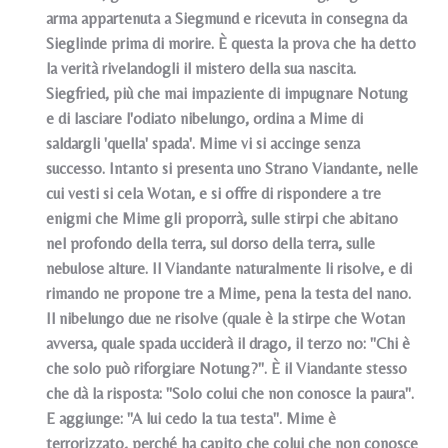
arma appartenuta a Siegmund e ricevuta in consegna da
Sieglinde prima di morire. È questa la prova che ha detto
la verità rivelandogli il mistero della sua nascita.
Siegfried, più che mai impaziente di impugnare Notung
e di lasciare l'odiato nibelungo, ordina a Mime di
saldargli 'quella' spada'. Mime vi si accinge senza
successo. Intanto si presenta uno Strano Viandante, nelle
cui vesti si cela Wotan, e si offre di rispondere a tre
enigmi che Mime gli proporrà, sulle stirpi che abitano
nel profondo della terra, sul dorso della terra, sulle
nebulose alture. Il Viandante naturalmente li risolve, e di
rimando ne propone tre a Mime, pena la testa del nano.
Il nibelungo due ne risolve (quale è la stirpe che Wotan
avversa, quale spada ucciderà il drago, il terzo no: "Chi è
che solo può riforgiare Notung?". È il Viandante stesso
che dà la risposta: "Solo colui che non conosce la paura".
E aggiunge: "A lui cedo la tua testa". Mime è
terrorizzato, perché ha capito che colui che non conosce