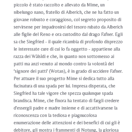
piccolo è stato raccolto e allevato da Mime, un
nibelungo nano, fratello di Alberich, che ne ha fatto un
giovane robusto e coraggioso, col segreto proposito di
servirsene per impadronirsi del tesoro rubato da Alberich
alle figlie del Reno e ora custodito dal drago Fafner. Egli
sa che Siegfried - il quale ricambia di profondo disprezzo
le interessate cure di cui lo fa oggetto - appartiene alla
razza dei Wàlsìdi e che, in quanto non sottomesso ai
patti ma anzi venuto al mondo contro la volontà del
‘signore dei patti' (Wotan), è in grado di uccidere Fafner.
Per attuare il suo progetto Mime si dedica tutto alla
fucinatura di una spada per lui. Impresa disperata, che
Siegfried ha tale vigore che spezza qualunque spada
brandisca. Mime, che finora ha tentato di fargli credere
d'essergli padre e madre insieme e di accattivarsene la
riconoscenza con la tediosa e piagnucolosa
enumerazione delle attenzioni e dei benefici di cui gli è
debitore, gli mostra i frammenti di Notung, la gloriosa