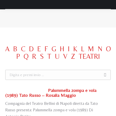
Tu sei qui:
A
B
C
D
E
F
G
H
I
K
L
M
N
O
P
Q
R
S
T
U
V
Z
TEATRI
Cerca:
Palummella zompa e vola
(1989) Tato Russo – Rosalia Maggio
Compagnia del Teatro Bellini di Napoli diretta da Tato
Russo presenta: Palummella zompa e vola (1989) Di