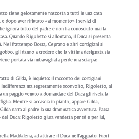
letto tiene gelosamente nascosta a tutti in una casa
 e dopo aver rifiutato «al momento» i servizi di
che ignora tutto del padre e non ha conosciuto mai la
 casa. Quando Rigoletto si allontana, il Duca si presenta
tà. Nel frattempo Borsa, Ceprano e altri cortigiani si
 gobbo, gli danno a credere che la vittima designata sia
viene portata via imbavagliata perde una sciarpa:
atto di Gilda, è inquieto: il racconto dei cortigiani
ndo indifferenza ma segretamente sconvolto, Rigoletto, al
no a un paggio venuto a domandare del Duca gli rivela la
a figlia. Mentre si accascia in pianto, appare Gilda,
 Gilda narra al padre la sua drammatica avventura. Passa
zo del Duca: Rigoletto giura vendetta per sè e per lui,
rella Maddalena, ad attirare il Duca nell'agguato. Fuori