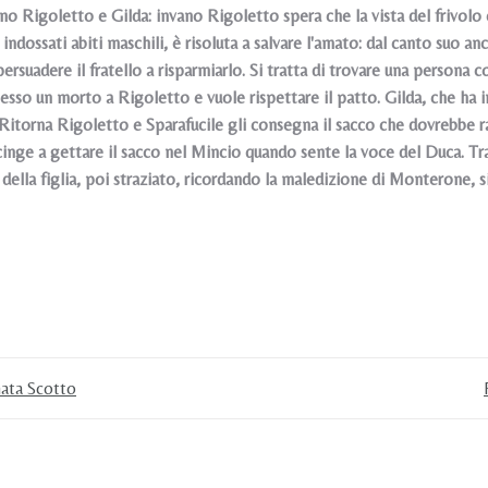
ano Rigoletto e Gilda: invano Rigoletto spera che la vista del frivolo
 indossati abiti maschili, è risoluta a salvare l'amato: dal canto suo a
persuadere il fratello a risparmiarlo. Si tratta di trovare una persona 
sso un morto a Rigoletto e vuole rispettare il patto. Gilda, che ha in
. Ritorna Rigoletto e Sparafucile gli consegna il sacco che dovrebbe 
cinge a gettare il sacco nel Mincio quando sente la voce del Duca. Tra
della figlia, poi straziato, ricordando la maledizione di Monterone, s
nata Scotto