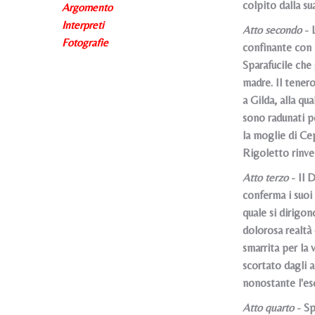
colpito dalla su
Argomento
Interpreti
Atto secondo
- L
Fotografie
confinante con 
Sparafucile che
madre. Il tenero
a Gilda, alla qu
sono radunati pe
la moglie di Cep
Rigoletto rinve
Atto terzo
- Il D
conferma i suoi 
quale si dirigon
dolorosa realtà 
smarrita per la 
scortato dagli a
nonostante l'eso
Atto quarto
- Sp