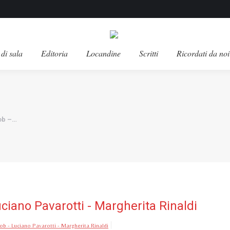
di sala
Editoria
Locandine
Scritti
Ricordati da noi
sob –…
uciano Pavarotti - Margherita Rinaldi
ob - Luciano Pavarotti - Margherita Rinaldi