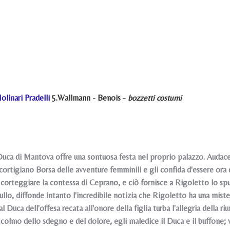
olinari Pradelli
5.Wallmann - Benois -
bozzetti costumi
Duca di Mantova offre una sontuosa festa nel proprio palazzo. Audace,
cortigiano Borsa delle avventure femminili e gli confida d'essere ora d
 corteggiare la contessa di Ceprano, e ciò fornisce a Rigoletto lo spu
ullo, diffonde intanto l'incredibile notizia che Rigoletto ha una mis
l Duca dell'offesa recata all'onore della figlia turba l'allegria dell
l colmo dello sdegno e del dolore, egli maledice il Duca e il buffone;