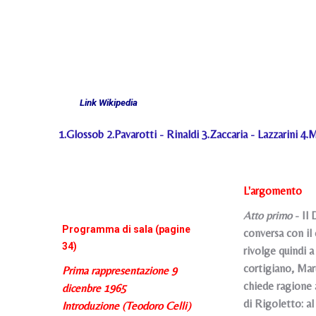
Link Wikipedia
1.
Glossob
2.
Pavarotti
-
Rinald
i 3.
Zaccaria
-
Lazzarini
4.
M
L'argomento
Atto primo
- Il 
Programma di sala (pagine
conversa con il 
34)
rivolge quindi a
cortigiano, Mar
Prima rappresentazione 9
chiede ragione a
dicenbre 1965
di Rigoletto: a
Introduzione (Teodoro Celli)