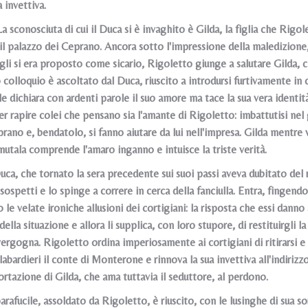
a invettiva.
a sconosciuta di cui il Duca si è invaghito è Gilda, la figlia che Rigo
il palazzo dei Ceprano. Ancora sotto l'impressione della maledizione,
 gli si era proposto come sicario, Rigoletto giunge a salutare Gilda, 
 colloquio è ascoltato dal Duca, riuscito a introdursi furtivamente in
ale dichiara con ardenti parole il suo amore ma tace la sua vera identi
r rapire colei che pensano sia l'amante di Rigoletto: imbattutisi nel
rano e, bendatolo, si fanno aiutare da lui nell'impresa. Gilda mentre 
nutala comprende l'amaro inganno e intuisce la triste verità.
uca, che tornato la sera precedente sui suoi passi aveva dubitato del r
sospetti e lo spinge a correre in cerca della fanciulla. Entra, finge
o le velate ironiche allusioni dei cortigiani: la risposta che essi dan
della situazione e allora li supplica, con loro stupore, di restituirgli l
vergogna. Rigoletto ordina imperiosamente ai cortigiani di ritirarsi e
labardieri il conte di Monterone e rinnova la sua invettiva all'indiriz
rtazione di Gilda, che ama tuttavia il seduttore, al perdono.
arafucile, assoldato da Rigoletto, è riuscito, con le lusinghe di sua so