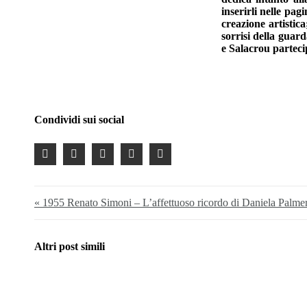
inserirli nelle pag
creazione artistic
sorrisi della guar
e Salacrou parteci
Condividi sui social
« 1955 Renato Simoni – L’affettuoso ricordo di Daniela Palme
Altri post simili