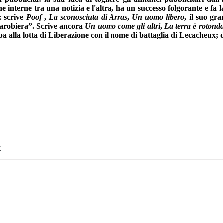
ine interne tra una notizia e l'altra, ha un successo folgorante e fa
a; scrive
Poof
,
La sconosciuta di Arras
,
Un uomo libero
, il suo gr
darobiera”. Scrive ancora
Un uomo come gli altri
,
La terra è rotond
pa alla lotta di Liberazione con il nome di battaglia di Lecacheux;
r