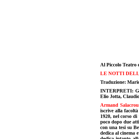
Al Piccolo Teatro d
LE NOTTI DELL
Traduzione: Mari
INTERPRETI: Giann
Elio Jotta, Clau
Armand Salacrou
iscrive alla facol
1920, nel corso d
poco dopo due atti
con una tesi su B
dedica al cinema e
dedica intanto all