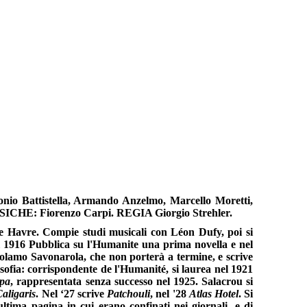
nio Battistella, Armando Anzelmo, Marcello Moretti,
SICHE: Fiorenzo Carpi. REGIA Giorgio Strehler.
e Havre. Compie studi musicali con Léon Dufy, poi si
nel 1916 Pubblica su l'Humanite una prima novella e nel
olamo Savonarola, che non porterà a termine, e scrive
osofia: corrispondente de l'Humanité, si laurea nel 1921
opa
, rappresentata senza successo nel 1925. Salacrou si
Caligaris
. Nel ‘27 scrive
Patchouli
, nel '28
Atlas Hotel
. Si
'ultima pagina in cui erano confinati nei giornali, e di