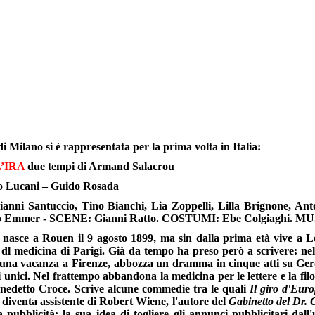
i Milano si è rappresentata per la prima volta in Italia:
’IRA
due tempi di Armand Salacrou
o Lucani – Guido Rosada
i Santuccio, Tino Bianchi, Lia Zoppelli, Lilla Brignone, Anto
dio Emmer - SCENE: Gianni Ratto. COSTUMI: Ebe Colgiaghi. MU
nasce a Rouen il 9 agosto 1899, ma sin dalla prima età vive a L
tà dl medicina di Parigi. Già da tempo ha preso però a scrivere: 
i una vacanza a Firenze, abbozza un dramma in cinque atti su Ger
 unici. Nel frattempo abbandona la medicina per le lettere e la fil
enedetto Croce. Scrive alcune commedie tra le quali
Il giro d'Eur
 diventa assistente di Robert Wiene, l'autore del
Gabinetto del Dr. 
a pubblicità: la sua idea di togliere gli annunci pubblicitari dall