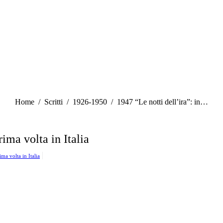
Tu sei qui:
Home
Scritti
1926-1950
1947 “Le notti dell’ira”: in…
rima volta in Italia
ima volta in Italia