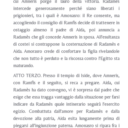
cui Amneris porge il lauro della vittoria. Radamès
intercede generosamente perché siano liberati i
prigionieri, tra i quali è Amonasro: il Re consente, ma
accogliendo il consiglio di Ramfis decide di trattenere in
ostaggio almeno il padre di Aida, poi annuncia a
Radamès che gli concede Amneris in sposa. All'esultanza
di costei si contrappone la costernazione di Radamès e
Aida. Amorasro crede di confortare la figlia rivelandole
che non tutto è perduto e la riscossa contro l'Egitto sta
maturando.
ATTO TERZO. Presso il tempio di Iside, dove Amneris,
con Ramfìs e il seguito, si reca a pregare. Aida, cui
Radamès ha dato convegno, vi è sorpresa dal padre che
esige che essa tragga vantaggio dalla situazione per farsi
indicare da Radamès quale intinerario seguirà l'esercito
egizio. Combattuta dall'amore per Radamès e dalla
devozione alla patria, Aida esita lungamente prima di
piegarsi all'ingiunzione paterna. Amonasro si ripara fra i