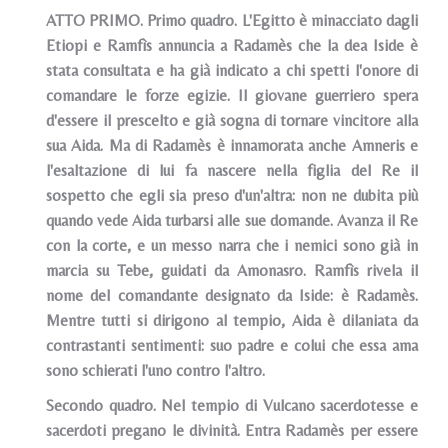
ATTO PRIMO. Primo quadro. L'Egitto è minacciato dagli
Etiopi e Ramfìs annuncia a Radamès che la dea Iside è
stata consultata e ha già indicato a chi spetti l'onore di
comandare le forze egizie. Il giovane guerriero spera
d'essere il prescelto e già sogna di tornare vincitore alla
sua Aida. Ma di Radamès è innamorata anche Amneris e
l'esaltazione di lui fa nascere nella figlia del Re il
sospetto che egli sia preso d'un'altra: non ne dubita più
quando vede Aida turbarsi alle sue domande. Avanza il Re
con la corte, e un messo narra che i nemici sono già in
marcia su Tebe, guidati da Amonasro. Ramfìs rivela il
nome del comandante designato da Iside: è Radamès.
Mentre tutti si dirigono al tempio, Aida è dilaniata da
contrastanti sentimenti: suo padre e colui che essa ama
sono schierati l'uno contro l'altro.
Secondo quadro. Nel tempio di Vulcano sacerdotesse e
sacerdoti pregano le divinità. Entra Radamès per essere