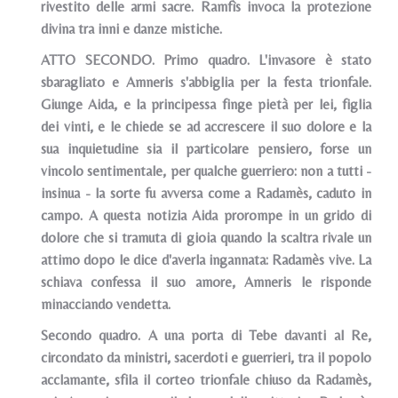
rivestito delle armi sacre. Ramfìs invoca la protezione
divina tra inni e danze mistiche.
ATTO SECONDO. Primo quadro. L'invasore è stato
sbaragliato e Amneris s'abbiglia per la festa trionfale.
Giunge Aida, e la principessa finge pietà per lei, figlia
dei vinti, e le chiede se ad accrescere il suo dolore e la
sua inquietudine sia il particolare pensiero, forse un
vincolo sentimentale, per qualche guerriero: non a tutti -
insinua - la sorte fu avversa come a Radamès, caduto in
campo. A questa notizia Aida prorompe in un grido di
dolore che si tramuta di gioia quando la scaltra rivale un
attimo dopo le dice d'averla ingannata: Radamès vive. La
schiava confessa il suo amore, Amneris le risponde
minacciando vendetta.
Secondo quadro. A una porta di Tebe davanti al Re,
circondato da ministri, sacerdoti e guerrieri, tra il popolo
acclamante, sfila il corteo trionfale chiuso da Radamès,