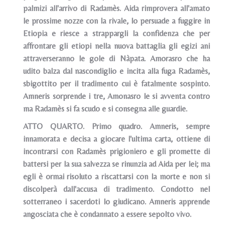
palmizi all'arrivo di Radamès. Aida rimprovera all'amato
le prossime nozze con la rivale, lo persuade a fuggire in
Etiopia e riesce a strappargli la confidenza che per
affrontare gli etiopi nella nuova battaglia gli egizi ani
attraverseranno le gole di Nàpata. Amorasro che ha
udito balza dal nascondiglio e incita alla fuga Radamès,
sbigottito per il tradimento cui è fatalmente sospinto.
Amneris sorprende i tre, Amonasro le si avventa contro
ma Radamès si fa scudo e si consegna alle guardie.
ATTO QUARTO. Primo quadro. Amneris, sempre
innamorata e decisa a giocare l'ultima carta, ottiene di
incontrarsi con Radamès prigioniero e gli promette di
battersi per la sua salvezza se rinunzia ad Aida per lei; ma
egli è ormai risoluto a riscattarsi con la morte e non si
discolperà dall'accusa di tradimento. Condotto nel
sotterraneo i sacerdoti lo giudicano. Amneris apprende
angosciata che è condannato a essere sepolto vivo.