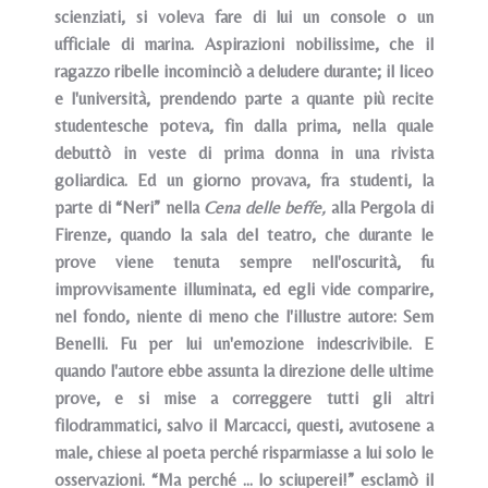
scienziati, si voleva fare di lui un console o un
ufficiale di marina. Aspirazioni nobilissime, che il
ragazzo ribelle incominciò a deludere durante; il liceo
e l'università, prendendo parte a quante più recite
studentesche poteva, fin dalla prima, nella quale
debuttò in veste di prima donna in una rivista
goliardica. Ed un giorno provava, fra studenti, la
parte di “Neri” nella
Cena delle beffe,
alla Pergola di
Firenze, quando la sala del teatro, che durante le
prove viene tenuta sempre nell'oscurità, fu
improvvisamente illuminata, ed egli vide comparire,
nel fondo, niente di meno che l'illustre autore: Sem
Benelli. Fu per lui un'emozione indescrivibile. E
quando l'autore ebbe assunta la direzione delle ultime
prove, e si mise a correggere tutti gli altri
filodrammatici, salvo il Marcacci, questi, avutosene a
male, chiese al poeta perché risparmiasse a lui solo le
osservazioni. “Ma perché ... lo sciuperei!” esclamò il