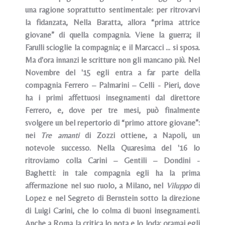
una ragione soprattutto sentimentale: per ritrovarvi
la fidanzata, Nella Baratta, allora “prima attrice
giovane” di quella compagnia. Viene la guerra; il
Farulli scioglie la compagnia; e il Marcacci ... si sposa.
Ma d'ora innanzi le scritture non gli mancano più. Nel
Novembre del '15 egli entra a far parte della
compagnia Ferrero – Palmarini – Celli - Pieri, dove
ha i primi affettuosi insegnamenti dal direttore
Ferrero, e, dove per tre mesi, può finalmente
svolgere un bel repertorio di “primo attore giovane”:
nei
Tre amanti
di Zozzi ottiene, a Napoli, un
notevole successo. Nella Quaresima del '16 lo
ritroviamo colla Carini – Gentili – Dondini -
Baghetti: in tale compagnia egli ha la prima
affermazione nel suo ruolo, a Milano, nel
Viluppo
di
Lopez e nel Segreto di Bernstein sotto la direzione
di Luigi Carini, che lo colma di buoni insegnamenti.
Anche a Roma la critica lo nota e lo loda: oramai egli