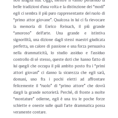
non sbaglia mai. Oggi, mentre si vanno perdendo la
belle tradizioni d'una volta e la distinzione dei “modi”
egli ci sembra il più puro rappresentante del ruolo di
“primo attor giovane”. Qualcosa in lui ci fa rievocare
la memoria di Enrico Reinach, il più grande
“amoroso” dell'arte. Una grande e istintiva
signorilità, una dizione dagli stessi maestri giudicata
perfetta, un calore di passione e una forza persuasiva
nella drammaticità, lo studio assiduo e l'assiduo
controllo di sé stesso, queste doti che hanno fatto di
lui quegli che occupa il più ambito posto fra i “primi
attori giovani” ci danno la sicurezza che egli sarà,
domani, uno fra i pochi eletti ad affrontare
felicemente il “ruolo” di “primo attore” che dovrà
dargli la grande notorietà. Perché, di fronte a molte
“montature” odierne, egli è una tra le poche forze
schiette e oneste sulle quali l'arte drammatica possa
veramente contare.