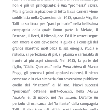
non è più un principiante: è una “promessa” sicura.
Ma la grande aspirazione di tutta la sua carriera viene
soddisfatta nella Quaresima del 1918, quando Virgilio
Talli lo scrittura per “parti primarie” nella bellissima
compagnia della quale fanno parte la Melato, il
Betrone, il Berti, il Niccoli, ecc. Ed il Marcacci segue
con amore e con devozione la guida e i consigli del
grande maestro; moltiplica la sua energia, studia e
ristudia, si perfeziona di più, si plasma e si rinsalda di
fronte ai più aspri cimenti. Nel 1918, la parte del
figlio, “Giulio Querceta” nella
Porta chiusa
di Marco
Praga, gli procura i primi applausi calorosi, il pieno
consenso e la viva simpatia d'un severissimo pubblico:
quello del “Manzoni” di Milano. Nuovi successi
“personali” ottenne nell'
Imboscata
, nella
Marcia
Nuziale
, e, di nuovo, nei
Tre amanti
. Durante un
periodo di mancanza del “brillante” dalla compagnia
Talli, il direttore gli affida parti comiche: nella