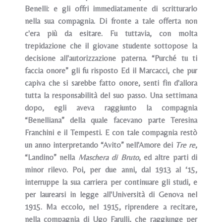
Benelli: e gli offri immediatamente di scritturarlo
nella sua compagnia. Di fronte a tale offerta non
c'era più da esitare. Fu tuttavia, con molta
trepidazione che il giovane studente sottopose la
decisione all'autorizzazione paterna. “Purché tu ti
faccia onore” gli fu risposto Ed il Marcacci, che pur
capiva che si sarebbe fatto onore, senti fin d'allora
tutta la responsabilità del suo passo. Una settimana
dopo, egli aveva raggiunto la compagnia
“Benelliana” della quale facevano parte Teresina
Franchini e il Tempesti. E con tale compagnia restò
un anno interpretando “Avito” nell'Amore dei
Tre re
,
“Landino” nella
Maschera di Bruto
, ed altre parti di
minor rilevo. Poi, per due anni, dal 1913 al ‘15,
interruppe la sua carriera per continuare gli studi, e
per laurearsi in legge all'Università di Genova nel
1915. Ma eccolo, nel 1915, riprendere a recitare,
nella compagnia di Ugo Farulli, che raggiunge per