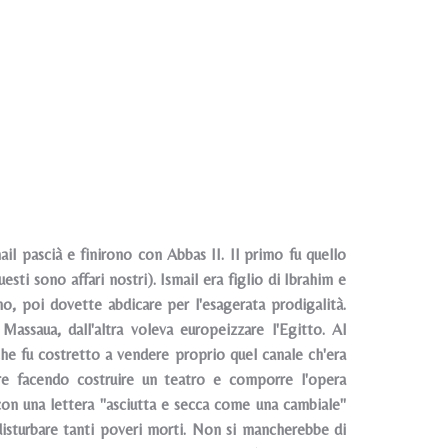
il pascià e finirono con Abbas II. Il primo fu quello
esti sono affari nostri). Ismail era figlio di Ibrahim e
no, poi dovette abdicare per l'esagerata prodigalità.
assaua, dall'altra voleva europeizzare l'Egitto. Al
he fu costretto a vendere proprio quel canale ch'era
re facendo costruire un teatro e comporre l'opera
 con una lettera "asciutta e secca come una cambiale"
disturbare tanti poveri morti. Non si mancherebbe di