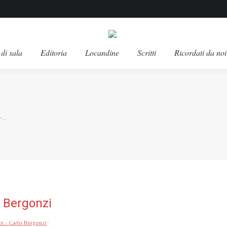
di sala
Editoria
Locandine
Scritti
Ricordati da noi
–…
o Bergonzi
ce - Carlo Bergonzi