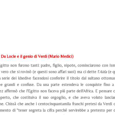
 Du Locle e il genio di Verdi (Mario Medici)
Egitto non furono tanti: padre, figlio, nipote, cominciarono con Isma
ero che si rovinò (e questi sono affari suoi) ma ci dette l'
Aida
(e qu
a serie dei khedive facendosi conferire il titolo dal sultano ottoma
e grandi e confuse. Da una parte estendeva le conquiste fino a M
 affermò che l'Egitto non faceva più parte dell'Africa. E pensare c
perto, che costituiva il suo orgoglio, e che aveva voluto lancia
one. Chissà che anche i centocinquantamila franchi pretesi da Verdi
mento di "tener segreta la cifra perché servirebbe a pretesto per 