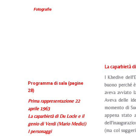
Fotografie
La caparbietà di
I Khedive dell'
Programma di sala (pagine
buono perché è v
28)
aveva avviato l
Aveva delle ide
Prima rappresentazione 22
momento di Suez
aprile 1963
appena stato a
La caparbietà di Du Locle e il
dell'inaugurazi
genio di Verdi (Mario Medici)
(ma col suggeri
I personaggi