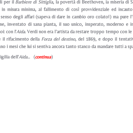
di per il
Barbiere di Sittiglia
, la povertà di Beethoven, ia miseria di 
e in misura minima, al fallimento di così provvidenziale ed incau
 senso degli affari (sapeva di dare in cambio oro colato!) ma pure I'
e, inventato di sana pianta, il suo unico, insperato, moderno e im
i: con l'
Aida
. Verdi non era I'artista da restare troppo tempo con l
 il rifacimento della
Forza del destino
, del 1869, e dopo il tentati
no i mesi che lui si sentiva ancora tanto stanco da mandare tutti a spa
gilia dell'
Aida
... (
continua
)