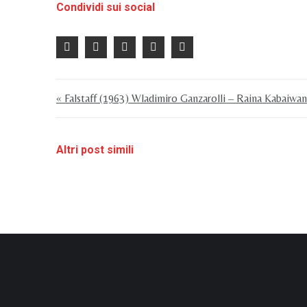
Condividi sui social
« Falstaff (1963) Wladimiro Ganzarolli – Raina Kabaiwan
Altri post simili