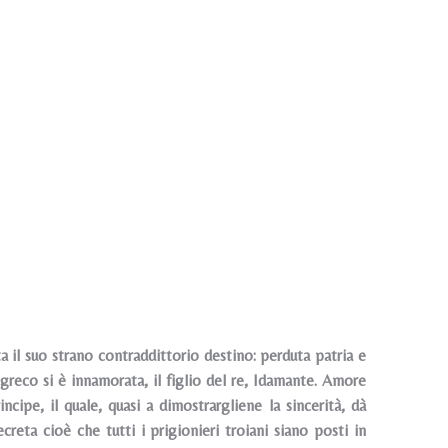
ta il suo strano contraddittorio destino: perduta patria e
greco si è innamorata, il figlio del re, Idamante. Amore
ipe, il quale, quasi a dimostrargliene la sincerità, dà
reta cioè che tutti i prigionieri troiani siano posti in