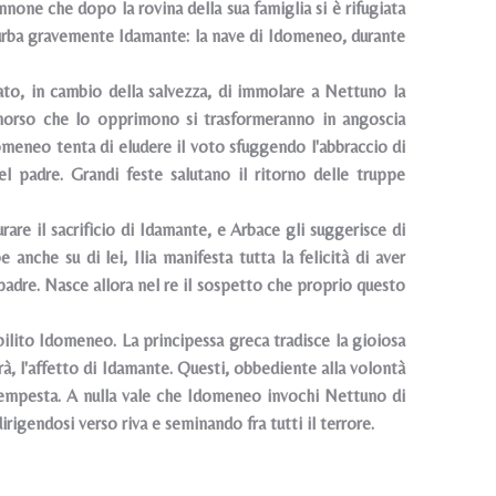
nnone che dopo la rovina della sua famiglia si è rifugiata
e turba gravemente Idamante: la nave di Idomeneo, durante
ato, in cambio della salvezza, di immolare a Nettuno la
imorso che lo opprimono si trasformeranno in angoscia
omeneo tenta di eludere il voto sfuggendo l'abbraccio di
l padre. Grandi feste salutano il ritorno delle truppe
re il sacrificio di Idamante, e Arbace gli suggerisce di
anche su di lei, Ilia manifesta tutta la felicità di aver
padre. Nasce allora nel re il sospetto che proprio questo
bilito Idomeneo. La principessa greca tradisce la gioiosa
erà, l'affetto di Idamante. Questi, obbediente alla volontà
 tempesta. A nulla vale che Idomeneo invochi Nettuno di
rigendosi verso riva e seminando fra tutti il terrore.