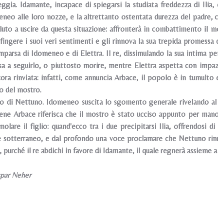
eggia. Idamante, incapace di spiegarsi la studiata freddezza di Ilia,
meneo alle loro nozze, e la altrettanto ostentata durezza del padre, 
luto a uscire da questa situazione: affronterà in combattimento iI mos
 fingere i suoi veri sentimenti e gli rinnova la sua trepida promessa
omparsa di Idomeneo e di Elettra. Il re, dissimulando la sua intima pe
cisa a seguirlo, o piuttosto morire, mentre Elettra aspetta con impaz
ora rinviata: infatti, come annuncia Arbace, il popolo è in tumulto
lo del mostro.
io di Nettuno. Idomeneo suscita lo sgomento generale rivelando al
ene Arbace riferisca che il mostro è stato ucciso appunto per man
olare il figlio: quand'ecco tra i due precipitarsi Ilia, offrendosi d
 sotterraneo, e dal profondo una voce proclamare che Nettuno rinunc
urché il re abdichi in favore di Idamante, il quale regnerà assieme a 
spar Neher