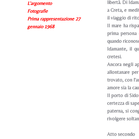
libertà. Di Idam
L'argomento
a Creta, e medi
Fotografie
il viaggio di rit
Prima rappresentazione 27
Il mare ha risp
gennaio 1968
prima persona 
quando riconosc
Idamante, il q
cretesi.
Ancora negli ap
allontanare per
trovato, con l'
amore sia la cau
Il porto di Sid
certezza di sape
paterna, si con
rivolgere soltan
Atto secondo