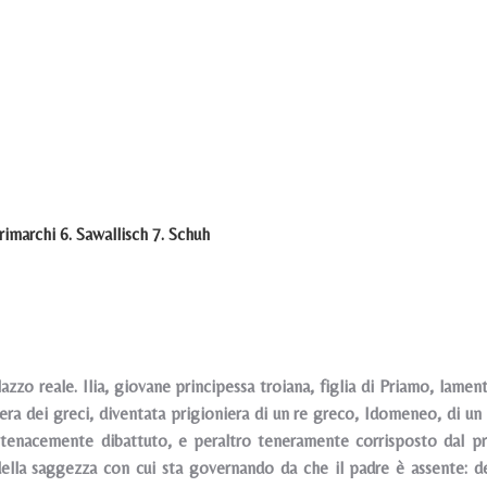
rimarchi 6. Sawallisch 7. Schuh
azzo reale. Ilia, giovane principessa troiana, figlia di Priamo, lamen
era dei greci, diventata prigioniera di un re greco, Idomeneo, di un 
tenacemente dibattuto, e peraltro teneramente corrisposto dal princ
della saggezza con cui sta governando da che il padre è assente: dec