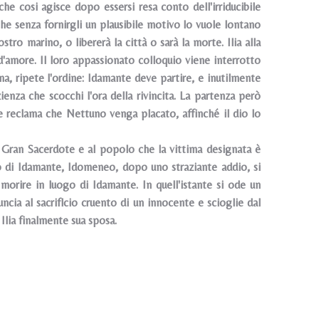
 che cosi agisce dopo essersi resa conto dell'irriducibile
che senza fornirgli un plausibile motivo lo vuole lontano
tro marino, o libererà la città o sarà la morte. Ilia alla
 d'amore. Il loro appassionato colloquio viene interrotto
na, ripete l'ordine: Idamante deve partire, e inutilmente
ienza che scocchi l'ora della rivincita. La partenza però
 e reclama che Nettuno venga placato, affinché il dio lo
 Gran Sacerdote e al popolo che la vittima designata è
o di Idamante, Idomeneo, dopo uno straziante addio, si
i morire in luogo di Idamante. In quell'istante si ode un
ia al sacriflcio cruento di un innocente e scioglie dal
Ilia finalmente sua sposa.