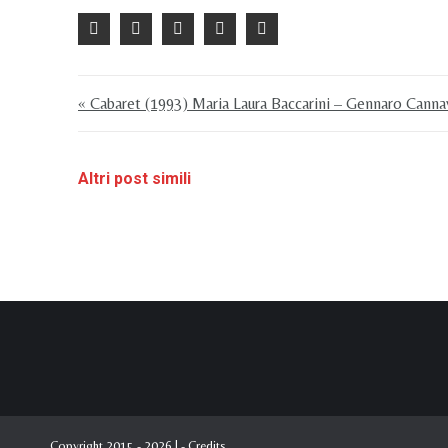
« Cabaret (1993) Maria Laura Baccarini – Gennaro Canna
Altri post simili
Copyright 2015 - 2026 | -
Credits