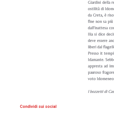
Giardini della r
ostilità di Ido
da Creta, è riso
flne non sa più
dall'inattesa c
Ilia si dice de
deve essere anc
liberi dal flagel
Presso it temp
Idamante. Sebb
appresta ad imm
pauroso fragore
voto Idomeneo, p
I bozzetti di Ca
Condividi sui social