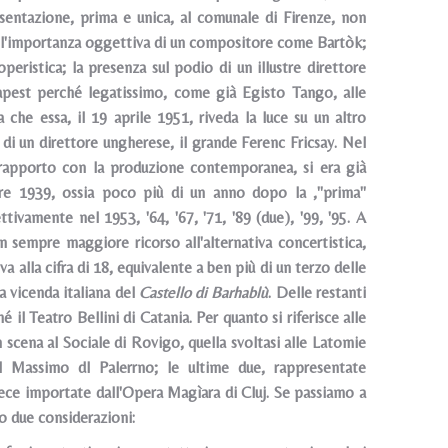
sentazione, prima e unica, al comunale di Firenze, non
; l'importanza oggettiva di un compositore come Bartòk;
operistica; la presenza sul podio di un illustre direttore
apest perché legatissimo, come già Egisto Tango, alle
 che essa, il 19 aprile 1951, riveda la luce su un altro
, di un direttore ungherese, il grande Ferenc Fricsay. Nel
vo rapporto con la produzione contemporanea, si era già
bre 1939, ossia poco più di un anno dopo la ,"prima"
ttivamente nel 1953, '64, '67, '71, '89 (due), '99, '95. A
 sempre maggiore ricorso all'alternativa concertistica,
a alla cifra di 18, equivalente a ben più di un terzo delle
a vicenda italiana del
Castello di Barhablù
. Delle restanti
é il Teatro Bellini di Catania. Per quanto si riferisce alle
n scena al Sociale di Rovigo, quella svoltasi alle Latomie
l Massimo dl Palerrno; le ultime due, rappresentate
vece importat
e dall'Opera Magìara di Cluj. Se passiamo a
o due considerazioni: