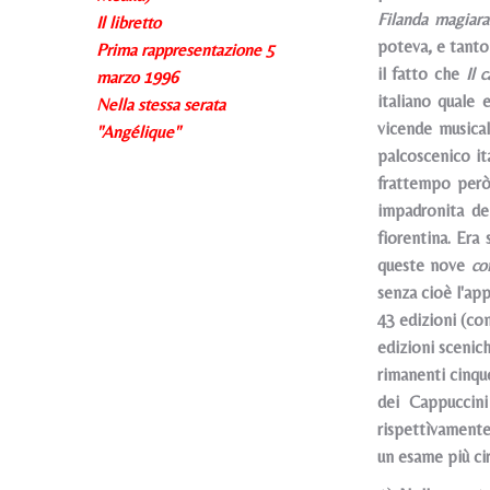
Filanda magiara
Il libretto
poteva, e tanto
Prima rappresentazione 5
il fatto che
Il 
marzo 1996
italiano quale
Nella stessa serata
vicende musical
"Angélique"
palcoscenico ita
frattempo però 
impadronita de
fiorentina. Era 
queste nove
con
senza cioè l'app
43 edizioni (com
edizioni scenich
rimanenti cinque
dei Cappuccini
rispettìvamente
un esame più cir