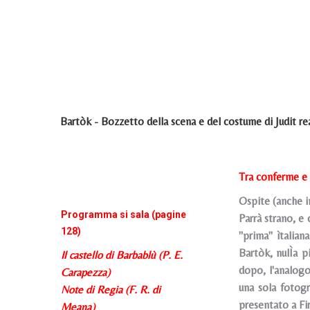
Bartòk - Bozzetto della scena e del costume di Judit rea
Tra conferme e 
Ospite (anche in
Programma si sala (pagine
Parrà strano, e
128)
"prima" ìtalian
Bartòk, nulÌa p
Il castello di Barbablù (P. E.
dopo, l'analogo
Carapezza)
una sola fotog
Note di Regia (F. R. di
presentato a Fi
Meana)