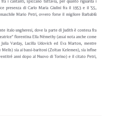
 fra i cantanti, spiccano tuttavia, per quanto riguarda i
ce presenza di Carlo Maria Giulini fra il 1953 e il '55,
maschile Mario Petri, ovvero forse il migliore Barbablù
nte italo ungheresi, dove la parte di Judith è contesa fra
"creatrice" fiorentina Ella Némethy (assai nota anche come
 Julia Varday, Lucilla Udovich ed Eva Marton, mentre
elis) sia ai bassi-baritoni (Zoltan Kelemen), sia infine
entitré anni dopo al Nuovo di Torino) e il citato Petri,