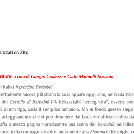
lizzati da Zito
ritorni
a cura di Giorgio Gualerzi e Carlo Marinelli Roscioni
 ltalia)
il principe Barbablù
 certamente ancora più strana la cosa appare oggi, che, nella sua sto
a del
Castello di Barbablù
("A Kékszakàllù herceg vàra", ovvero, per
iù di una riga, ossia il semplice annuncio. Ma in fondo questo sing
 atteggiamento che si può desumere dal fascicolo ufficiale edito da
rafia a mezza pagina riproducente una scena del
Barbablù
nell'alle
renze dalla compagnia ospite, unitamente alla
Fiamma
di Respighi, c