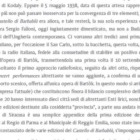
di Kodaly. Eppure il 5 rnaggio 1938, data di questa attesa rappre
 più non può passare inosservata per la convergenza di tre elementi
castello di Barbablù
era aliora, e tale resterà, la sua sola esperienza 
 era Sergio Faìloni, oggi ingiustamente dimenticato, ma non a Bud
i dell'Ungheria contemporanea. Ci vorranno altri tredici anni prima
liano, per l'occasione il San Carlo, sotto la bacchetta, questa volta
la radio italiana, fedele alla consuetudine di stabilire un posili
ll'opera di Bartòk, trasmettendola una prima volta il 10 settem
soltanto il primo approccio radiofonico, seguito da altri otto, rispe
cert performances
altrettante ne vanno aggiunte, a conferma di un
orto scenico, offerta all'unica opera di Bartòk. In questo modo si arriv
presa l'attuale) che costituiscono finora il bilancio complessivo dell
e 20 hanno interessato dieci città sedi di altrettanti Enti lirici, nonch
 edizioni destinate alla cosiddetta "provincia", a parte una andata i
 di Siracusa è una semplice appendice della prima edizione de
 al Regio di Parma e al Municipale di Reggio Emilia, sono state in
costanziato delle varie edizioni del
Castello di Barbablù
, s'impongon