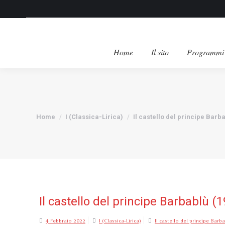
Home
Il sito
Programmi 
Tu sei qui:
Home
I (Classica-Lirica)
Il castello del principe Barb
Il castello del principe Barbablù (
4 Febbraio 2022
I (Classica-Lirica)
Il castello del principe Bar