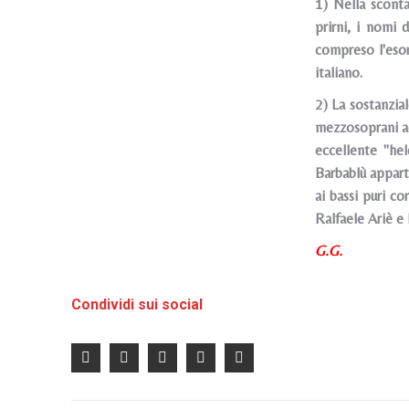
1) Nella sconta
prirni, i nomi 
compreso l'esor
italiano.
2) La sostanzial
mezzosoprani acu
eccellente "he
Barbablù appart
ai bassi puri c
Ralfaele Ariè e
G.G.
Condividi sui social