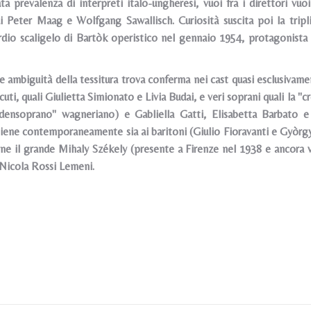
ta prevalenza di interpreti italo-ungheresi, vuoi fra i direttori vuoi
di Peter Maag e Wolfgang Sawallisch. Curiosità suscita poi la tripli
dio scaligelo di Bartòk operistico nel gennaio 1954, protagonista 
e ambiguità della tessitura trova conferma nei cast quasi esclusivame
ti, quali Giulietta Simionato e Livia Budai, e veri soprani quali la 
ldensoprano" wagneriano) e Gabliella Gatti, Elisabetta Barbato e
iene contemporaneamente sia ai baritoni (Giulio Fioravanti e Gyòrgy M
orne il grande Mihaly Székely (presente a Firenze nel 1938 e ancora v
 Nicola Rossi Lemeni.