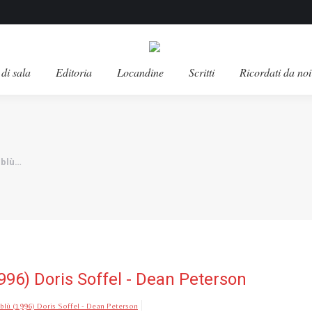
di sala
Editoria
Locandine
Scritti
Ricordati da noi
ablù…
1996) Doris Soffel - Dean Peterson
bablù (1996) Doris Soffel - Dean Peterson