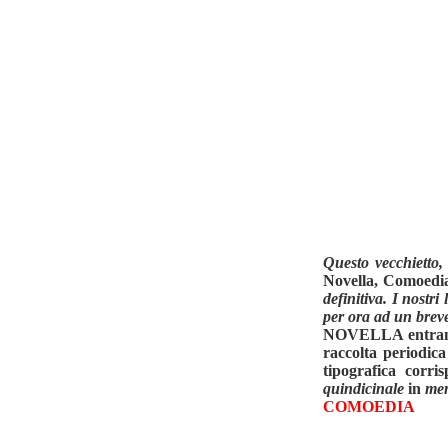
Questo vecchietto,
Novella, Comoedi
definitiva. I nostr
per ora ad un breve
NOVELLA entrando n
raccolta periodica
tipografica corri
quindicinale
in
men
COMOEDIA