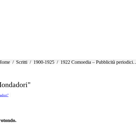
u sei qui:
Home
Scritti
1900-1925
1922 Comoedia – Pubblicità periodici
Mondadori"
adori"
rotondo.