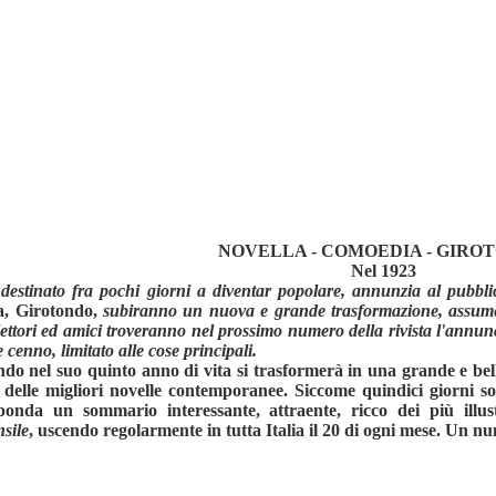
NOVELLA - COMOEDIA - GIRO
Nel 1923
 destinato fra pochi giorni a diventar popolare, annunzia al pubb
a, Girotondo,
subiranno un nuova e grande trasformazione, assumen
i lettori ed amici troveranno nel prossimo numero della rivista l'ann
 cenno, limitato alle cose principali.
el suo quinto anno di vita si trasformerà in una grande e bella 
 delle migliori novelle contemporanee. Siccome quindici giorni s
sponda un sommario interessante, attraente, ricco dei più illus
sile
, uscendo regolarmente in tutta Italia il 20 di ogni mese. Un n