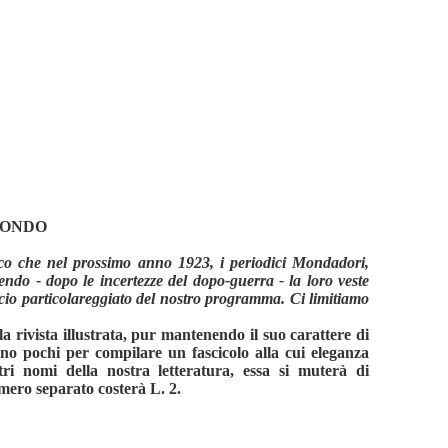
TONDO
lico che nel prossimo anno 1923, i periodici Mondadori,
do - dopo le incertezze del dopo-guerra - la loro veste
uncio particolareggiato del nostro programma. Ci limitiamo
rivista illustrata, pur mantenendo il suo carattere di
ono pochi per compilare un fascicolo alla cui eleganza
tri nomi della nostra letteratura, essa si muterà di
umero separato costerà L. 2.