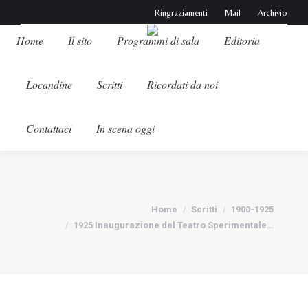
Ringraziamenti
Mail
Archivio
Home
Il sito
Programmi di sala
Editoria
Locandine
Scritti
Ricordati da noi
Contattaci
In scena oggi
Tu sei qui:
Home
Scritti
1900-1925
1925 Inaugurazione del Teatro Sperimentale…