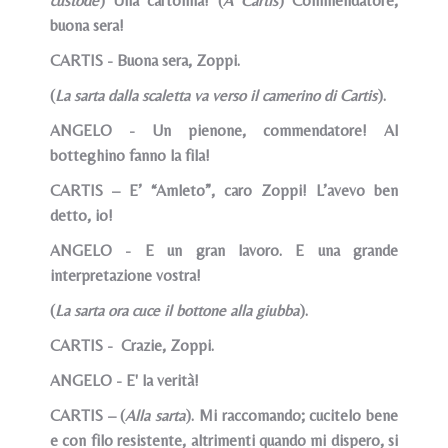
custode
) Una cartolina! (
A Cartis
) Commendatore,
buona sera!
CARTIS - Buona sera, Zoppi.
(
La sarta dalla scaletta va verso il camerino di Cartis
).
ANGELO - Un pienone, commendatore! Al
botteghino fanno la fila!
CARTIS – E’ “Amleto”, caro Zoppi! L’avevo ben
detto, io!
ANGELO - E un gran lavoro. E una grande
interpretazione vostra!
(
La sarta ora cuce il bottone alla giubba
).
CARTIS - Crazie, Zoppi.
ANGELO - E' la verità!
CARTIS – (
Alla sarta
). Mi raccomando; cucitelo bene
e con filo resistente, altrimenti quando mi dispero, si