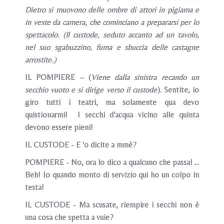
Dietro si muovono delle ombre di attori in pigiama e
in veste da camera, che cominciano a prepararsi per lo
spettacolo. (Il custode, seduto accanto ad un tavolo,
nel suo sgabuzzino, fuma e sbuccia delle castagne
arrostite.)
IL POMPIERE – (
Viene dalla sinistra recando un
secchio vuoto e si dirige verso il custode
). Sentite, io
giro tutti i teatri, ma solamente qua devo
quistionarmi! I secchi d'acqua vicino alle quinta
devono essere pieni!
IL CUSTODE - E 'o dicite a mmè?
POMPIERE - No, ora lo dico a qualcuno che passa! ...
Beh! Io quando monto di servizio qui ho un colpo in
testa!
IL CUSTODE - Ma scusate, riempire i secchi non è
una cosa che spetta a vuie?