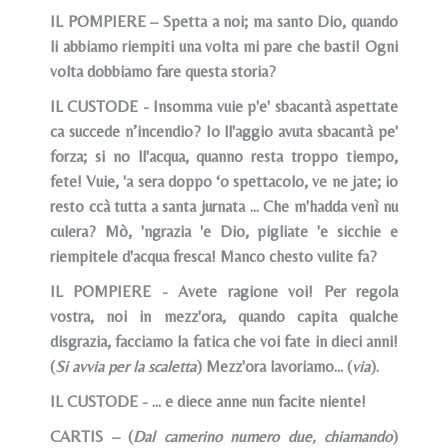
IL POMPIERE – Spetta a noi; ma santo Dio, quando
li abbiamo riempiti una volta mi pare che basti! Ogni
volta dobbiamo fare questa storia?
IL CUSTODE - Insomma vuie p'e' sbacantà aspettate
ca succede n’incendio? Io ll'aggio avuta sbacantà pe'
forza; si no ll'acqua, quanno resta troppo tiempo,
fete! Vuie, 'a sera doppo ‘o spettacolo, ve ne jate; io
resto ccà tutta a santa jurnata ... Che m'hadda venì nu
culera? Mò, 'ngrazia 'e Dio, pigliate 'e sicchie e
riempitele d'acqua fresca! Manco chesto vulite fa?
IL POMPIERE - Avete ragione voi! Per regola
vostra, noi in mezz'ora, quando capita qualche
disgrazia, facciamo la fatica che voi fate in dieci anni!
(
Si avvia per la scaletta
) Mezz'ora lavoriamo... (
via
).
IL CUSTODE - ... e diece anne nun facite niente!
CARTIS – (
Dal camerino numero due, chiamando
)