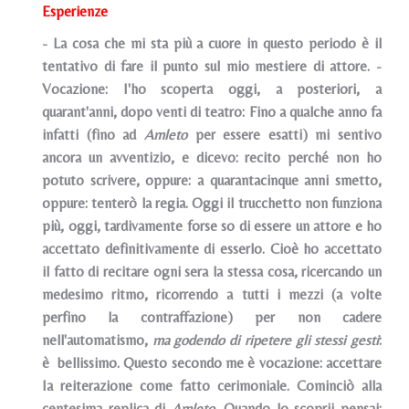
Esperienze
- La cosa che mi sta più a cuore in questo periodo è il
tentativo di fare il punto sul mio mestiere di attore. -
Vocazione: I'ho scoperta oggi, a posteriori, a
quarant'anni, dopo venti di teatro: Fino a qualche anno fa
infatti (fino ad
Amleto
per essere esatti) mi sentivo
ancora un avventizio, e dicevo: recito perché non ho
potuto scrivere, oppure: a quarantacinque anni smetto,
oppure: tenterò la regia. Oggi il trucchetto non funziona
più, oggi, tardivamente forse so di essere un attore e ho
accettato definitivamente di esserlo. Cioè ho accettato
il fatto di recitare ogni sera la stessa cosa, ricercando un
medesimo ritmo, ricorrendo a tutti i mezzi (a volte
perfino la contraffazione) per non cadere
nell'automatismo,
ma godendo di ripetere gli stessi gesti
:
è bellissimo. Questo secondo me è vocazione: accettare
Ia reiterazione come fatto cerimoniale. Cominciò alla
centesima replica di
Amleto
. Quando lo scoprii pensai: