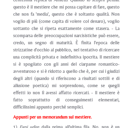
questo è il mestiere che mi possa capitare di fare, questo
che non fa 'media', questo che è soltanto qualità. Non
voglio di più (come capita di volere col denaro), voglio
sottanto che si ripeta esattamente come stasera. - La
scomparsa delle preoccupazioni narcisistiche può essere,
credo, un segno di maturità. È finita l'epoca delle
strizzatine d'occhio al pubblico, nel tentativo di ricercare
una complicità privata e indefinitiva ipocrita. ll mestiere
si è spogiiato con gli anni del ciarpame romantico-
avventuroso e si è ridotto a quello che è, per cui i giudizi
degli altri (quando si riferiscono a risultati sottili e di
allusione poetica) mi sorprendono, come se quegli
effetti io non lì avessi affatto ricercati. - ll mestiere è
fatto soprattutto di conseguimenti elementari,
difficilissimi appunto perché semplici.
Appunti per un memorandum sul mestiere.
1)
Farsi udire
dalla prima all'ultima fila. No, non è un