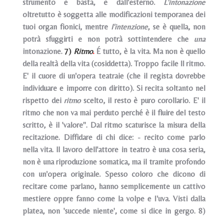
strumento e basta, e dall'esterno.
L'intonazione
oltretutto è soggetta alle modificazioni temporanea dei
tuoi organ fionici, mentre
I'intenzione
, se è quella, non
potrà sfuggirti e non potrà sottintendere che
una
intonazione.
7)
Ritmo
.
É tutto, è la vita. Ma non è quello
della realtà della vita (cosiddetta). Troppo facile ll ritmo.
E' il cuore di un'opera teatraie (che il regista dovrebbe
individuare e imporre con diritto). Si recita soltanto nel
rispetto dei
ritmo
scelto, il resto è puro corollario. E' il
ritmo che non va mai perduto perché è il fluire del testo
scritto, è il 'valore''. Dal ritmo scaturisce la misura della
recitazione. Diffidare di chi dice: - recito come parlo
nella vita. ll lavoro dell'attore in teatro è una cosa seria,
non è una riproduzione somatica, ma il tramite profondo
con un'opera originale. Spesso coloro che dicono di
recitare come parlano, hanno semplicemente un cattivo
mestiere oppre fanno come la volpe e I'uva. Visti dalla
platea, non 'succede niente', come si dice in gergo. 8)