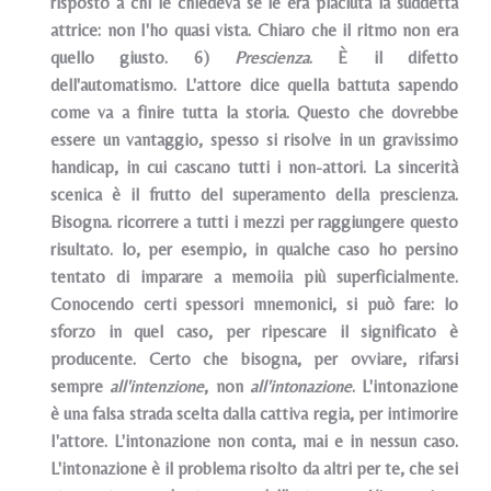
risposto a chi le chiedeva se le era piaciuta la suddetta
attrice: non I'ho quasi vista. Chiaro che il ritmo non era
quello giusto. 6)
Prescienza
. È il difetto
dell'automatismo. L'attore dice quella battuta sapendo
come va a finire tutta la storia. Questo che dovrebbe
essere un vantaggio, spesso si risolve in un gravissimo
handicap, in cui cascano tutti i non-attori. La sincerità
scenica è il frutto del superamento della prescienza.
Bisogna. ricorrere a tutti i mezzi per raggiungere questo
risultato. lo, per esempio, in qualche caso ho persino
tentato di imparare a memoiia più superficialmente.
Conocendo certi spessori mnemonici, si può fare: lo
sforzo in quel caso, per ripescare il significato è
producente. Certo che bisogna, per ovviare, rifarsi
sempre
all'intenzione
, non
all'intonazione
. L'intonazione
è una falsa strada scelta dalla cattiva regia, per intimorire
I'attore. L'intonazione non conta, mai e in nessun caso.
L'intonazione è il problema risolto da altri per te, che sei