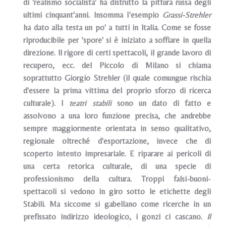
di 'realismo socialista' ha distrutto la pittura russa degli
ultimi cinquant'anni. lnsomma I'esempio
Grassi-Strehler
ha dato alla testa un po' a tutti in ltalia. Come se fosse
riproducibile per 'spore' si è iniziato a soffiare in quella
direzione. ll rigore di certi spettacoli, il grande lavoro di
recupero, ecc. del Piccolo di Milano si chiama
soprattutto Giorgio Strehler (il quale comungue rischia
d'essere la prima vittima del proprio sforzo di ricerca
culturale). I
teatri stabili
sono un dato di fatto e
assolvono a una loro funzione precisa, che andrebbe
sempre maggiormente orientata in senso qualitativo,
regionale oltreché d'esportazione, invece che di
scoperto intento impresariale. E riparare ai pericoli di
una certa retorica culturale, di una specie di
professionismo della cultura. Troppi falsi-buoni-
spettacoli si vedono in giro sotto le etichette degli
Stabili. Ma siccome si gabellano come ricerche in un
prefissato indirizzo ideologico, i gonzi ci cascano.
Il