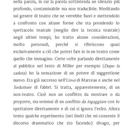
nella parola, in cui la parola sottintenda un silenzio più
profondo, contaminabile ma non traducibiie. Meditando
sul genere di teatro che ne verrebbe fuori e mettendolo
a confronto con alcune forme che sta prendendo lo
spettacolo teatrale (meglio dire la tecnica teatrale)
negli ultimi tempi, ho tratto alcune considerazioni,
molto personali, perché si riferiscono quasi
esclusivamente a ciò che potrei fare io in un teatro come
quello che immagino. Certe volte parlando direttamente
al pubblico nel testo di Miller per esempio (
Dopo la
caduta
) ho la sensazione di un potere dì suggestione
nuovo. Era già successo nell'
Uovo
di Marceau e anche nel
Seduttore
di Fabbri. Si tratta, apparentemente, di un
non-teatro. Cioè non un conflitto da mostrare o da
proporre, ma semmai di un
conflitto da ingaggiare
con lo
spettatore direttamente e di cui si ignora I'eslto. Allora
tento qualche esperimento (nei limiti che mi consente il
discorso drammatico che sto facendo): divago, per