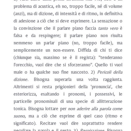
problema di acustica, eh no, troppo facile, né di volume
(anzi), ma di dizione, di intensità e di ritmo, in definitiva
di adesione a ciò che si deve esprimere. La sensazione o
la convinzione che il parlare piano faccia
tanto vero
è
falsa e da respingere; il parlare piano non risulta
nemmeno un parlar piano (no, troppo facile), ma
semplicemente un non-essere. Diffida di chi ti dice
(chiunque sia, massimo se è il regista): "tenderanno
l'orecchio, vuol dire che si sforzeranno". Quello ti vuol
male o ha qualche suo fine nascosto. 2)
Pericoli della
dizione.
Bisogna superarla una volta raggiunta.
Altrimenti si resta prigionieri della 'pronuncia', che
esteriorizza, esaltando i pronomi, i possessivi, le
particelle pronominali di una specie di allitterazione
tonica. Bisogna lottare per
non aderire alla parola come
suono
, ma a ciò che esprime di quel caso (ritmo e
significato). Recitare vuol dire soprattutto rendere
peculiare la parola e il gesto. 3)
Respirazione
. Bisogna