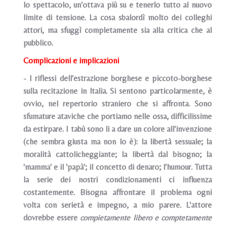
lo spettacolo, un'ottava più su e tenerlo tutto al nuovo
limite di tensione. La cosa sbalordì molto dei colleghi
attori, ma sfuggì completamente sia alla critica che al
pubblico.
Complicazioni e implicazioni
- I riflessi dell'estrazione borghese e piccoto-borghese
sulla recitazione in ltalia. Si sentono particolarmente, è
ovvio, nel repertorio straniero che si affronta. Sono
sfumature ataviche che portiamo nelle ossa, difficilissime
da estirpare. I tabù sono li a dare un colore all'invenzione
(che sembra giusta ma non lo è): la libertà sessuale; la
moralità cattolicheggiante; la libertà dal bisogno; la
'mamma' e il 'papà'; il concetto di denaro; l'humour. Tutta
la serie dei nostri condizionamenti ci influenza
costantemente. Bisogna affrontare il problema ogni
volta con serietà e impegno, a mio parere. L'attore
dovrebbe essere
compietamente libero e comptetamente