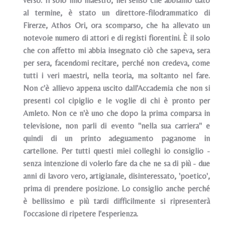
verso. Il solo mio maestro, nel senso che abbiamo dato
al termine, è stato un direttore-filodrammatico di
Firerze, Athos Ori, ora scomparso, che ha allevato un
notevoie numero di attori e di registi fiorentini. È il solo
che con affetto mi abbia insegnato ciò che sapeva, sera
per sera, facendomi recitare, perché non credeva, come
tutti i veri maestri, nella teoria, ma soltanto nel fare.
Non c'è allievo appena uscito dall'Accademia che non si
presenti col cipiglio e Ie voglie di chi è pronto per
Amleto. Non ce n'è uno che dopo la prima comparsa in
televisione, non parli di evento "nella sua carriera" e
quindi di un printo adeguamento paganome in
cartellone. Per tutti questi miei colleghi io consiglio -
senza intenzione di volerlo fare da che ne sa di più - due
anni di lavoro vero, artigianale, disinteressato, 'poetico',
prima di prendere posizione. Lo consiglio anche perché
è bellissimo e più tardi difficilmente si ripresenterà
l'occasione di ripetere l'esperienza.