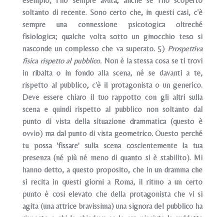
esempio, I'ho sempre avuta, anche se l'ho scoperto
soltanto di recente. Sono certo che, in questi casi, c'è
sempre una connessione psicotogica oltreché
fisiologica; qualche volta sotto un ginocchio teso si
nasconde un complesso che va superato. 5)
Prospettiva
fisica rispetto al pubblico.
Non è la stessa cosa se ti trovi
in ribalta o in fondo alla scena, né se davanti a te,
rispetto al pubblico, c'è il protagonista o un generico.
Deve essere chiaro il tuo rappotto con gli altri sulla
scena e quindi rispetto al pubblico non soltanto dal
punto di vista della situazione drammatica (questo è
ovvio) ma dal punto di vista geometrico. Ouesto perché
tu possa 'fissare' sulla scena coscientemente la tua
presenza (né più né meno di quanto si è stabilito). Mi
hanno detto, a questo proposito, che in un dramma che
si recita in questi giorni a Roma, il ritmo a un certo
punto è cosi elevato che della protagonista che vi si
agita (una attrice bravissima) una signora del pubblico ha