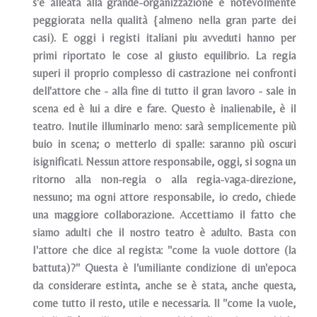
s'è alleata alla grande-organizzazione è notevolmente
peggiorata nella qualità {almeno nella gran parte dei
casi). E oggi i registi italiani piu avveduti hanno per
primi riportato le cose al giusto equilibrio. La regia
superi il proprio complesso di castrazione nei confronti
dell'attore che - alla fine di tutto il gran lavoro - sale in
scena ed è lui a dire e fare. Questo è inalienabile, è il
teatro. Inutile illuminarlo meno: sarà semplicemente più
buio in scena; o metterlo di spalle: saranno più oscuri
isignificati. Nessun attore responsabile, oggi, si sogna un
ritorno alla non-regia o alla regia-vaga-direzione,
nessuno; ma ogni attore responsabile, io credo, chiede
una maggiore collaborazione. Accettiamo il fatto che
siamo adulti che il nostro teatro è adulto. Basta con
I'attore che dice al regista: "come la vuole dottore (la
battuta)?" Questa è I'umiliante condizione di un'epoca
da considerare estinta, anche se è stata, anche questa,
come tutto il resto, utile e necessaria. ll "come Ia vuole,