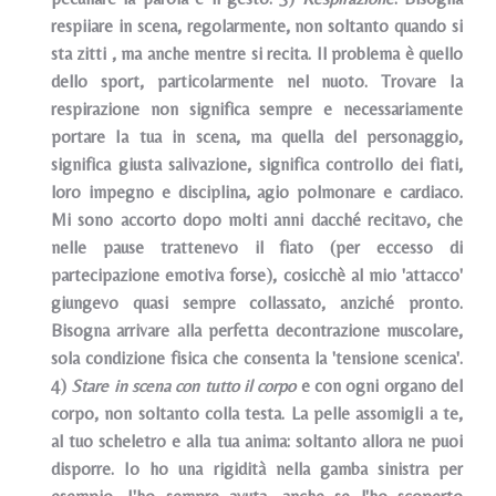
respiiare in scena, regolarmente, non soltanto quando si
sta zitti , ma anche mentre si recita. Il problema è quello
dello sport, particolarmente nel nuoto. Trovare Ia
respirazione non significa sempre e necessariamente
portare Ia tua in scena, ma quella del personaggio,
significa giusta salivazione, significa controllo dei fiati,
loro impegno e disciplina, agio polmonare e cardiaco.
Mi sono accorto dopo molti anni dacché recitavo, che
nelle pause trattenevo il fiato (per eccesso di
partecipazione emotiva forse), cosicchè al mio 'attacco'
giungevo quasi sempre collassato, anziché pronto.
Bisogna arrivare alla perfetta decontrazione muscolare,
sola condizione fisica che consenta la 'tensione scenica'.
4)
Stare in scena con tutto il corpo
e con ogni organo del
corpo, non soltanto colla testa. La pelle assomigli a te,
al tuo scheletro e alla tua anima: soltanto allora ne puoi
disporre. Io ho una rigidità nella gamba sinistra per