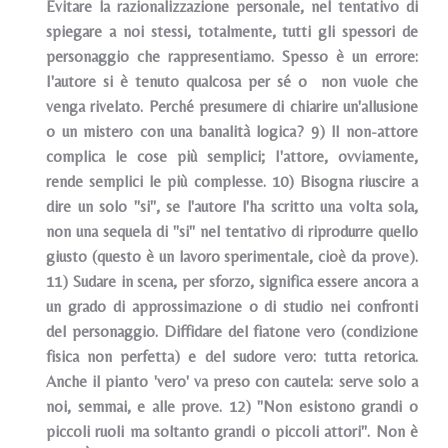
Evitare la razionalizzazione personale, nel tentativo di
spiegare a noi stessi, totalmente, tutti gli spessori de
personaggio che rappresentiamo. Spesso è un errore:
I'autore si è tenuto qualcosa per sé o non vuole che
venga rivelato. Perché presumere di chiarire un'allusione
o un mistero con una banalità logica? 9) ll non-attore
complica le cose più semplici; I'attore, ovviamente,
rende semplici le più complesse. 10) Bisogna riuscire a
dire un solo "si", se l'autore l'ha scritto una volta sola,
non una sequela di "si" nel tentativo di riprodurre quello
giusto (questo è un lavoro sperimentale, cioè da prove).
11) Sudare in scena, per sforzo, significa essere ancora a
un grado di approssimazione o di studio nei confronti
del personaggio. Diffidare del fiatone vero (condizione
fisica non perfetta) e del sudore vero: tutta retorica.
Anche il pianto 'vero' va preso con cautela: serve solo a
noi, semmai, e alle prove. 12) "Non esistono grandi o
piccoli ruoli ma soltanto grandi o piccoli attori". Non è