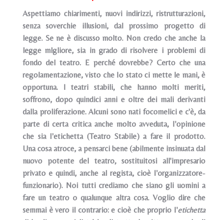
Aspettiamo chiarimenti, nuovi indirizzi, ristrutturazioni,
senza soverchie illusioni, dal prossimo progetto di
legge. Se ne è discusso molto. Non credo che anche la
legge mlgliore, sia in grado di risolvere i problemi di
fondo del teatro. E perché dovrebbe? Certo che una
regolamentazione, visto che Io stato ci mette le mani, è
opportuna. I teatri stabili, che hanno molti meriti,
soffrono, dopo quindici anni e oltre dei mali derivanti
dalla proliferazione. Alcuni sono nati focomelici e c'è, da
parte di certa critica anche molto avveduta, I'opinione
che sia I'etichetta (Teatro Stabile) a fare il prodotto.
Una cosa atroce, a pensarci bene (abilmente insinuata dal
nuovo potente del teatro, sostituitosi all'impresario
privato e quindi, anche al regista, cioè I'organizzatore-
funzionario). Noi tutti crediamo che siano gli uomini a
fare un teatro o qualunque altra cosa. Voglio dire che
semmai è vero il contrario: e cioè che proprio I'
etichetta