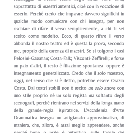
soprattutto di maestri autentici, cioè con la vocazione di
esserlo. Perché credo che imparare davvero significhi in
qualche modo comunicare con chi insegna, per non
rischiare di rifare il verso semplicemente, a chi ti sei
scelto come modelto. Ecco, di questo rifare il verso
abbonda il nostro teatro ed è questa la prova, secondo
me, proprio della carenza di maestri. Se si tolgono i casi
Pelosini-Gassman; Costa-Falk; Visconti-Zeffirelli; e forse
un paio d'altri, il resto è filiazione spontanea oppure è
insegnamento generalizzato. Credo che il solo maestro,
oggi, nel senso che si è detto, potrebbe essere Orazio
Costa. Dai teatri stabili non è uscito
un solo attore
con
uno stile proprio né un solo regista ma soltanto degli
scenografi, perché rientrano nei servizi della longa mano
della grande-regia ispiratrice. L'Accademia d'Arte
Drammatica insegna un artigianato approssimativo, di
maniera, che, allora, è assai meglio apprendere, anche
perché bene o male è autentico, sulle tavole dei