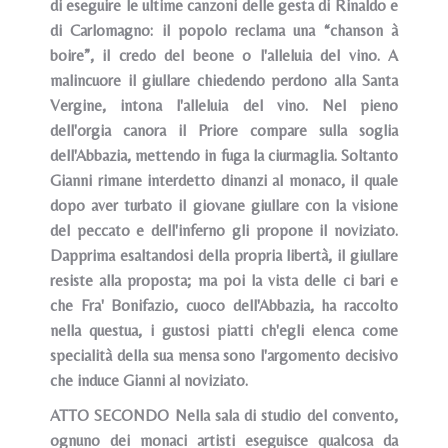
di eseguire le ultime canzoni delle gesta di Rinaldo e
di Carlomagno: il popolo reclama una “chanson à
boire”, il credo del beone o l'alleluia del vino. A
malincuore il giullare chiedendo perdono alla Santa
Vergine, intona l'alleluia del vino. Nel pieno
dell'orgia canora il Priore compare sulla soglia
dell'Abbazia, mettendo in fuga la ciurmaglia. Soltanto
Gianni rimane interdetto dinanzi al monaco, il quale
dopo aver turbato il giovane giullare con la visione
del peccato e dell'inferno gli propone il noviziato.
Dapprima esaltandosi della propria libertà, il giullare
resiste alla proposta; ma poi la vista delle ci bari e
che Fra' Bonifazio, cuoco dell'Abbazia, ha raccolto
nella questua, i gustosi piatti ch'egli elenca come
specialità della sua mensa sono l'argomento decisivo
che induce Gianni al noviziato.
ATTO SECONDO Nella sala di studio del convento,
ognuno dei monaci artisti eseguisce qualcosa da