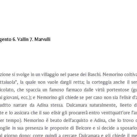
ento 6. Vallin 7. Marvulli
azione si svolge in un villaggio nel paese dei Baschi. Nemorino coltiv
ittaiuola", la quale non vuole dargli retta; la corteggia anche il s
icolato, che spaccia un famoso farmaco dalle virtù portentose (gu
 giovani, ecc.); e Nemorino gli chiede se per caso non sia l'elisir d'
 udtto narrare da Adina stessa. Dulcamara naturalmente, lieeto d
e e lo assicura che il suo elisir gli procurerà entro venttquatt'ore l
per tempo). Nemorino è beato dell'acquisto e Adina, che lo trovo d
coglie in sua presenza le proposte di Belcore e si decide a sposarl
al giorno dopo; corre quindi a cercare Dulcamara e gli chiede il 