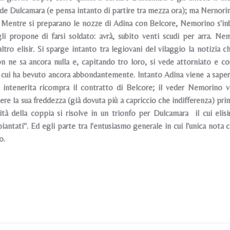
ponde Dulcamara (e pensa intanto di partire tra mezza ora); ma Nerno
Mentre si preparano le nozze di Adina con Belcore, Nemorino s'inbat
li propone di farsi soldato: avrà, subito venti scudi per arra. N
''altro elisir. Si sparge intanto tra legiovani del vilaggio la notizi
on ne sa ancora nulla e, capitando tro loro, si vede attorniato e c
i cui ha bevuto ancora abbondantemente. lntanto Adina viene a sape
e intenerita ricompra il contratto di Belcore; il veder Nemorino 
ere la sua freddezza (già dovuta più a capriccio che indifferenza) prim
icità della coppia si risolve in un trionfo per Dulcamara il cui eli
spiantati". Ed egli parte tra l'entusiasmo generale in cui l'unica nota
o.