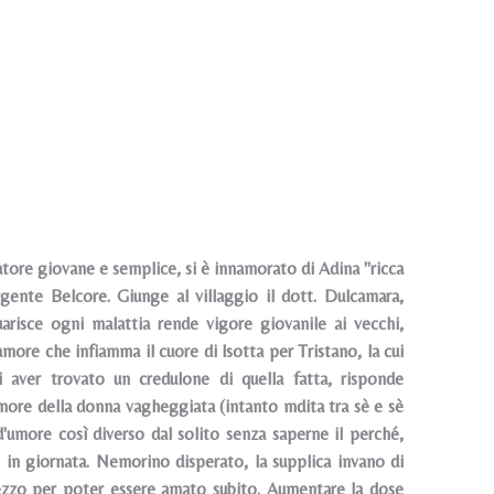
atore giovane e semplice, si è innamorato di Adina "ricca
ergente Belcore. Giunge al villaggio il dott. Dulcamara,
arisce ogni malattia rende vigore giovanile ai vecchi,
amore che infiamma il cuore di lsotta per Tristano, la cui
i aver trovato un credulone di quella fatta, risponde
'amore della donna vagheggiata (intanto mdita tra sè e sè
'umore così diverso dal solito senza saperne il perché,
o in giornata. Nemorino disperato, la supplica invano di
mezzo per poter essere amato subito. Aumentare la dose