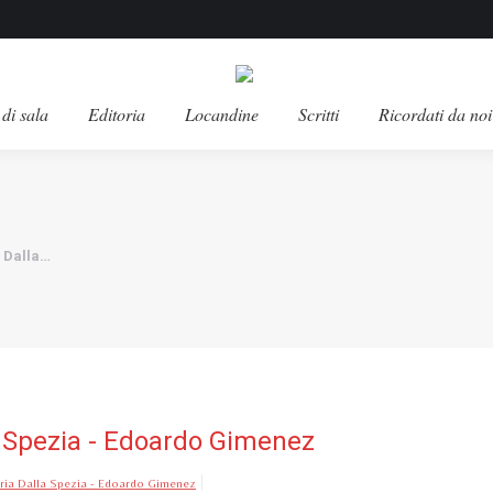
di sala
Editoria
Locandine
Scritti
Ricordati da noi
a Dalla…
la Spezia - Edoardo Gimenez
aria Dalla Spezia - Edoardo Gimenez