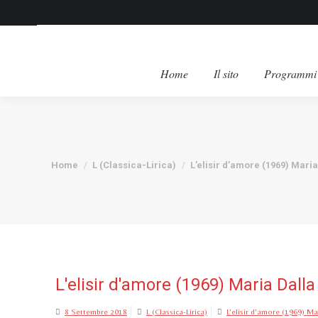
Home
Il sito
Programmi 
Tu sei qui:
Home
L (Classica-Lirica)
L’elisir d’amore (1969) Mari
L'elisir d'amore (1969) Maria Dal
8 Settembre 2018
L (Classica-Lirica)
L'elisir d'amore (1969) M