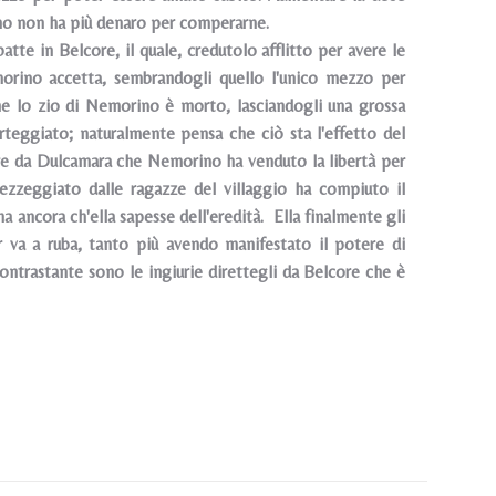
rino non ha più denaro per comperarne.
te in Belcore, il quale, credutolo afflitto per avere le
emorino accetta, sembrandogli quello l'unico mezzo per
a che lo zio di Nemorino è morto, lasciandogli una grossa
orteggiato; naturalmente pensa che ciò sta l'effetto del
re da Dulcamara che Nemorino ha venduto la libertà per
vezzeggiato dalle ragazze del villaggio ha compiuto il
a ancora ch'ella sapesse dell'eredità. Ella finalmente gli
sir va a ruba, tanto più avendo manifestato il potere di
 contrastante sono le ingiurie direttegli da Belcore che è