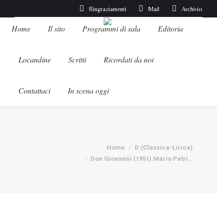
Ringraziamenti
Mail
Archivio
Home
Il sito
Programmi di sala
Editoria
Locandine
Scritti
Ricordati da noi
Contattaci
In scena oggi
Tu sei qui:
Home
D (Classica-Lirica)
Don Giovanni (1951) Mario Petri…