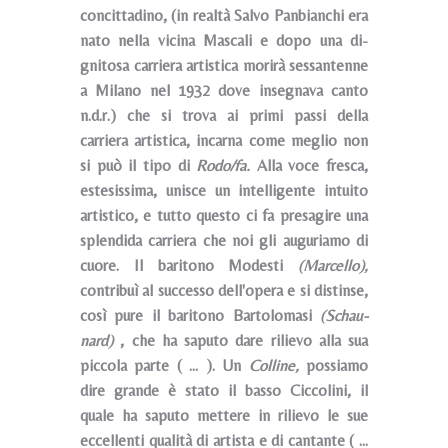
concittadino, (in realtà Salvo Panbianchi era
nato nella vicina Mascali e dopo una di­
gnitosa carriera artistica morirà sessantenne
a Milano nel 1932 dove insegnava canto
n.d.r.) che si trova ai primi passi della
carriera artistica, incarna come meglio non
si può il tipo di
Ro­
do/fa.
Alla voce fresca,
estesissima, unisce un intelligente in­tuito
artistico, e tutto questo ci fa presagire una
splendida car­riera che noi gli auguriamo di
cuore. Il baritono Modesti
(Marcello),
contribuì al successo dell'o­pera e si distinse,
così pure il baritono Bartolomasi
(Schau­
nard)
, che ha saputo dare rilievo alla sua
piccola parte ( ... ). Un
Colline,
possiamo
dire grande è stato il basso Ciccolini, il
quale ha saputo mettere in rilievo le sue
eccellenti qualità di artista e di cantante ( ...