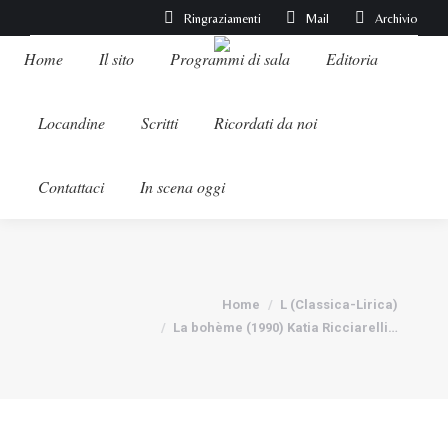
Ringraziamenti
Mail
Archivio
Home
Il sito
Programmi di sala
Editoria
Locandine
Scritti
Ricordati da noi
Contattaci
In scena oggi
Tu sei qui:
Home
L (Classica-Lirica)
La bohème (1990) Katia Ricciarelli…