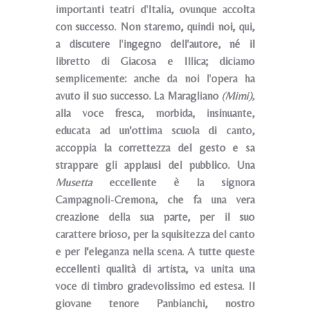
importanti teatri d'Italia, ovunque accolta
con successo. Non staremo, quindi noi, qui,
a discutere l'ingegno dell'au­tore, né il
libretto di Giacosa e Illica; diciamo
semplicemente: anche da noi l'opera ha
avuto il suo successo. La Maragliano
(Mimi),
alla voce fresca, morbida, insinuan­te,
educata ad un'ottima scuola di canto,
accoppia la corret­tezza del gesto e sa
strappare gli applausi del pubblico. Una
Musetta
eccellente è la signora
Campagnoli-Cremona, che fa una vera
creazione della sua parte, per il suo
carattere brioso, per la squisitezza del canto
e per l'eleganza nella sce­na. A tutte queste
eccellenti qualità di artista, va unita una
voce di timbro gradevolissimo ed estesa. Il
giovane tenore Panbianchi, nostro