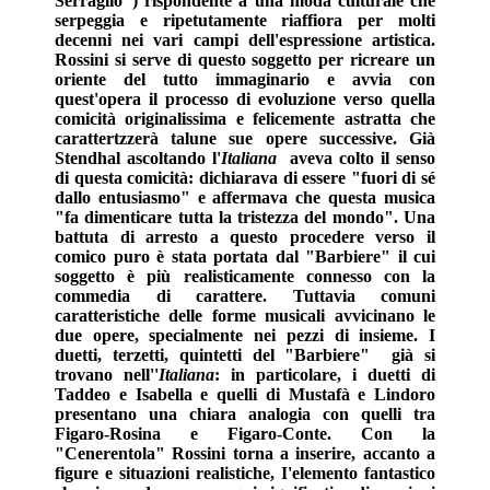
Serraglio") rispondente a una moda culturale che
serpeggia e ripetutamente riaffiora per molti
decenni nei vari campi dell'espressione artistica.
Rossini si serve di questo soggetto per ricreare un
oriente del tutto immaginario e avvia con
quest'opera il processo di evoluzione verso quella
comicità originalissima e felicemente astratta che
carattertzzerà talune sue opere successive. Già
Stendhal ascoltando l'
Italiana
aveva colto il senso
di questa comicità: dichiarava di essere "fuori di sé
dallo entusiasmo" e affermava che questa musica
"fa dimenticare tutta la tristezza del mondo". Una
battuta di arresto a questo procedere verso il
comico puro è stata portata dal "Barbiere" il cui
soggetto è più realisticamente connesso con la
commedia di carattere. Tuttavia comuni
caratteristiche delle forme musicali avvicinano le
due opere, specialmente nei pezzi di insieme. I
duetti, terzetti, quintetti del "Barbiere" già si
trovano nell''
Italiana
: in particolare, i duetti di
Taddeo e Isabella e quelli di Mustafà e Lindoro
presentano una chiara analogia con quelli tra
Figaro-Rosina e Figaro-Conte. Con la
"Cenerentola" Rossini torna a inserire, accanto a
figure e situazioni realistiche, I'elemento fantastico