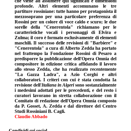
che viene ad assumere qui significati e dimensioni
profonde. Altri elementi accomunano le tre
partiture rossiniane: tutte hanno per protagonista il
mezzosoprano per una particolare preferenza di
Rossini per un colore di voce caldo e scuro; le due
sorelle della "Cenerentola" richiamano per le
caratteristiche vocali i personaggi di Elvira e
Zulma; il coro è formato esclusivamente di elementi
maschili. Il successo delle revisioni di "Barbiere" e
"Cenerentola" a cura di Alberto Zedda ha portato
nel frattempo la Fondazione Rossini di Pesaro a
predisporre la pubblicazione dell'Opera Omnia del
compositore in edizione critica affidando il lavoro
allo stesso Zedda, che ha realizzato recentemente
"La Gazza Ladra", a Azio Corghi e altri
collaboratori. I criteri con cui è stata condotta Ia
revisione dell'
Italiana in Algeri
sono sostanzialmente
i medesimi adottati per le precedenti, e del resto i
curatori lavorano in stretta collaborazione con il
Comitato di redazione dell'Opera Omnia composto
da P. Gosset, A. Zedda e dal direttore del Centro
Studi Rossiniani B. Cagli.
Claudio Abbado
Condividi sui social