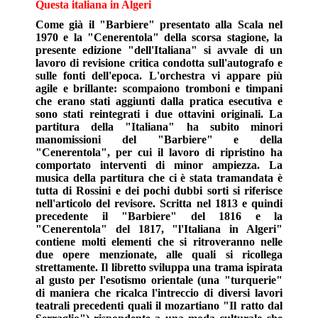
Questa italiana in Algeri
Come già il "Barbiere" presentato alla Scala nel
1970 e la "Cenerentola" della scorsa stagione, la
presente edizione "dell'Italiana" si avvale di un
lavoro di revisione critica condotta sull'autografo e
sulle fonti dell'epoca. L'orchestra vi appare più
agile e brillante: scompaiono tromboni e timpani
che erano stati aggiunti dalla pratica esecutiva e
sono stati reintegrati i due ottavini originali. La
partitura della "Italiana" ha subito minori
manomissioni del "Barbiere" e della
"Cenerentola", per cui il lavoro di ripristino ha
comportato interventi di minor ampiezza. La
musica della partitura che ci è stata tramandata è
tutta di Rossini e dei pochi dubbi sorti si riferisce
nell'articolo del revisore. Scritta nel 1813 e quindi
precedente il "Barbiere" del 1816 e la
"Cenerentola" del 1817, "l'Italiana in Algeri"
contiene molti elementi che si ritroveranno nelle
due opere menzionate, alle quali si ricollega
strettamente. Il libretto sviluppa una trama ispirata
al gusto per l'esotismo orientale (una "turquerie"
di maniera che ricalca l'intreccio di diversi lavori
teatrali precedenti quali il mozartiano "Il ratto dal