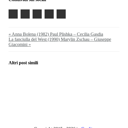
« Anna Bolena (1982) Paul Plishka – Cecilia Gasdia
La fanciulla del West (1990) Marylin Zschau – Giuseppe
Giacomini »
Altri post simili