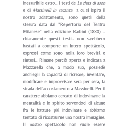
inesauribile estro... I testi de
La class di asen
e di
Massinelli
in vacanza
a cu si ispira il
nostro adattamento, sono quetli della
stesura data dal "Repertorio del Teatro
Milanese" nelIa edizione Barbini (1880) ...
chiaramente questi testi... non sarebbero
bastati a comporre un intero spettàcolo,
espressi come sono nella loro brevità e
sintesi... Rimane perciò aperta e indicata a
Mazzarella che, a modo suo, possiedè
anch'egli la capacità di ricreare, inventare,
modificare e improvvisare sera per sera, Ia
strada dell'accostamento a Massinelli. Per il
carattere abbiamo cercato di indovinarne la
mentalità e lo spirito servendoci di alcune
fra Ie battute più indovinate e abbiamo
tentato di ricostruirne una nostra immagine.
II nostro spettacolo non vuole essere