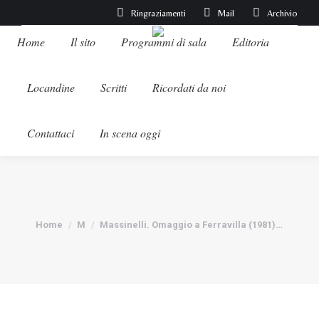
Ringraziamenti
Mail
Archivio
Home
Il sito
Programmi di sala
Editoria
Locandine
Scritti
Ricordati da noi
Contattaci
In scena oggi
Tu sei qui:
Home
M
Massinelli. Omaggio a Ferravilla (1981)…