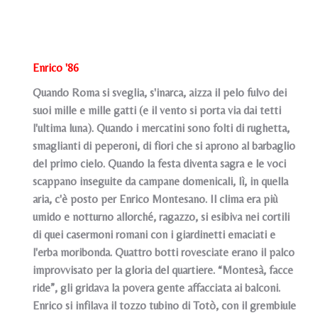
Enrico '86
Quando Roma si sveglia, s'inarca, aizza il pelo fulvo dei
suoi mille e mille gatti (e il vento si porta via dai tetti
l'ultima luna). Quando i mercatini sono folti di rughetta,
smaglianti di peperoni, di fiori che si aprono al barbaglio
del primo cielo. Quando la festa diventa sagra e le voci
scappano inseguite da campane domenicali, lì, in quella
aria, c'è posto per Enrico Montesano. Il clima era più
umido e notturno allorché, ragazzo, si esibiva nei cortili
di quei casermoni romani con i giardinetti emaciati e
l'erba moribonda. Quattro botti rovesciate erano il palco
improvvisato per la gloria del quartiere. “Montesà, facce
ride”, gli gridava la povera gente affacciata ai balconi.
Enrico si infilava il tozzo tubino di Totò, con il grembiule