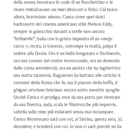
della nonna inventava le code di un fracchettino e le
risate rimbalzavano sui muri diroccati e felici. Già bravo
allora, bravissimo adesso. Canta come quei dolci
baritonotti del cinema americano stile Nelson Eddy,
sempre in ginocchio davanti a stelle non ancora
“brillarelle”; balla con la grinta impunita di un «mejo
tacco »; recita, si traveste, corrompe la realtà, palpa il
sedere alla favola. Ora è un bullo borgataro e fischiarolo,
ora una comare dal ventre inverecondo, ora un demonio
dalle corna arrendevoli, ora un autista che ha inghiottito
una matta tarantola. Rugantino ha buttato alle ortiche il
costume della Roma che fu, ma il piacere della beffa, il
ghigno ortolano bruciano ancora sotto mentite spoglie.
Sicché Enrico si prodiga, esce da una porta per rientrare
da una finestra, suda, scala le filastrocche più impervie,
saltella sulle rime più esilaranti senza mai inciampare.
Enrico Montesano sarà con voi, al Sistina, questa sera, 31
dicembre; e brinderà con voi. Io non ci sarò perché mi ha