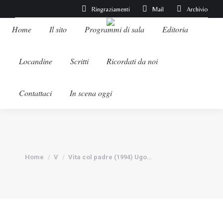
Ringraziamenti
Mail
Archivio
Home
Il sito
Programmi di sala
Editoria
Locandine
Scritti
Ricordati da noi
Contattaci
In scena oggi
Tu sei qui:
Home
V
Vita col padre (1994) Ugo…