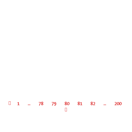
1941 Enrico Bassano – Emma
Gramatica ringrazia il pubblico
1926-1950
Di
Giordano Fenocchio
5 Maggio 2020
Da IL DRAMMA Num. 354 – 15 Maggio 1941: Perchè
Emma Gramatica ringrazia il pubblico “con il volto
ombrato di tristezza”Autore: ENRICO BASSANO
1
…
78
79
80
81
82
…
200