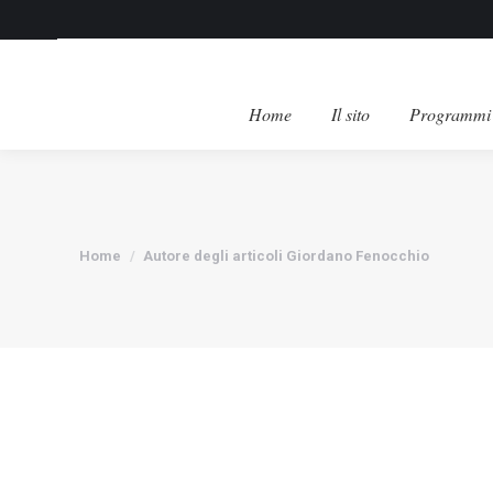
Home
Il sito
Programmi 
Tu sei qui:
Home
Autore degli articoli Giordano Fenocchio