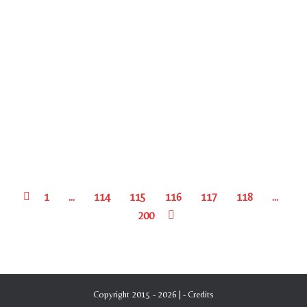
Teatro Petruzzelli di Bari presenta: Carmen (1968)
Opera in 4 atti di Henry Meilhac e Ludovic Halevy –
Musica di Georges Bizet Interpreti principali: Anna
Maria Rota (Carmen) Lubomir Bodurov (Don Josè)
Cesare Bardelli (Escamillo) Lydia Marimpietri
(Micaela) – Primi ballerini: Maria del Sol – Antonio
Del Castillo Maestro Concertatore: Vincenzo Marini
Regia: Anna Maria…
1
…
114
115
116
117
118
…
200
Copyright 2015 - 2026 | -
Credits