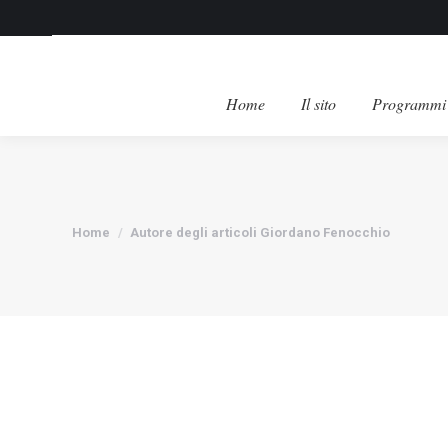
Home
Il sito
Programmi 
Tu sei qui:
Home
Autore degli articoli Giordano Fenocchio